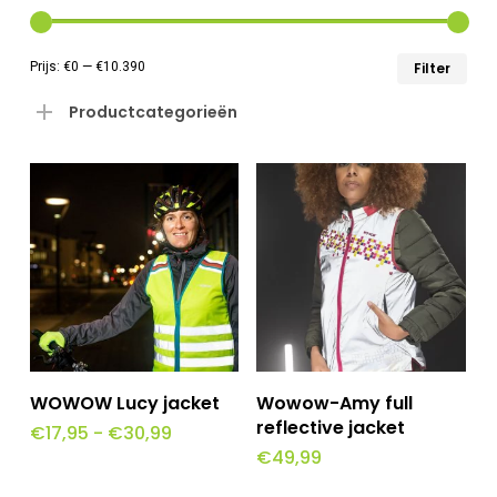
Min
Max
Prijs:
€0
—
€10.390
Filter
prij
prij
Productcategorieën
Dit
Dit
Opties Selecteren
Opties Selecteren
WOWOW Lucy jacket
Wowow-Amy full
product
product
reflective jacket
Prijsklasse:
€
17,95
-
€
30,99
€17,95
€
49,99
heeft
heeft
tot
€30,99
meerdere
meerdere