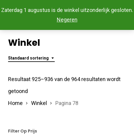
Skip
Menu
Zaterdag 1 augustus is de winkel uitzonderlijk gesloten.
to
Close
Negeren
main
Menu
content
Winkel
Standaard sortering
Resultaat 925–936 van de 964 resultaten wordt
getoond
Home
Winkel
Pagina 78
Filter Op Prijs