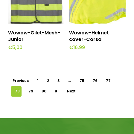
optie
kan
gekozen
worden
Toevoegen Aan
Toevoegen Aan
Wowow-Gilet-Mesh-
Wowow-Helmet
Winkelwagen
Winkelwagen
op
Junior
cover-Corsa
€
5,00
€
16,99
de
productpagina
Previous
1
2
3
…
75
76
77
78
79
80
81
Next