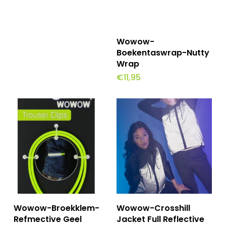
Toevoegen Aan
Wowow-
Winkelwagen
Boekentaswrap-Nutty
Wrap
€
11,95
Dit
Opties Selecteren
Toevoegen Aan
Wowow-Broekklem-
Wowow-Crosshill
Winkelwagen
product
Refmective Geel
Jacket Full Reflective