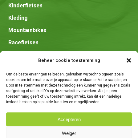
Kinderfietsen
Kleding
Mountainbikes
Racefietsen
Speed pedelec
Beheer cookie toestemming
Stadsfietsen
Om de beste ervaringen te bieden, gebruiken wij technologieën zoals
Zadels
cookies om informatie over je apparaat op te slaan en/of te raadplegen.
Door in te stemmen met deze technologieën kunnen wij gegevens zoals
surfgedrag of unieke ID's op deze website verwerken. Als je geen
toestemming geeft of uw toestemming intrekt, kan dit een nadelige
invloed hebben op bepaalde functies en mogelijkheden.
Accepteren
© 2026 Fietsen Tim. -
Algemene voorwaarden
-
Privacybeleid
-
Weiger
Creatie van
We Are Knights