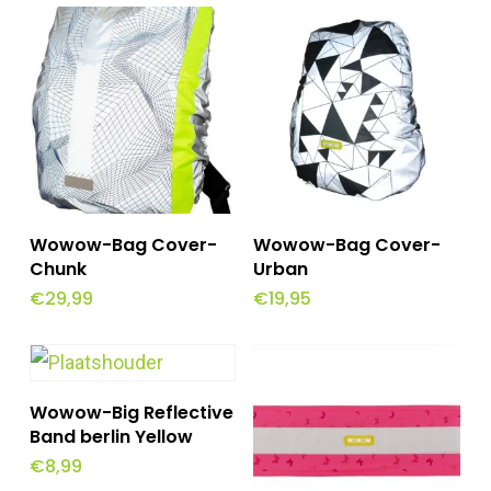
variaties.
variaties.
Deze
Deze
optie
optie
kan
kan
gekozen
gekozen
worden
worden
Toevoegen Aan
Toevoegen Aan
op
op
Wowow-Bag Cover-
Wowow-Bag Cover-
Winkelwagen
Winkelwagen
Chunk
Urban
de
de
€
29,99
€
19,95
productpagina
productpagina
Toevoegen Aan
Wowow-Big Reflective
Winkelwagen
Band berlin Yellow
€
8,99