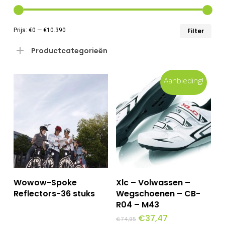
Min
Max
Prijs:
€0
—
€10.390
Filter
prij
prij
Productcategorieën
Aanbieding!
Lees Meer
Toevoegen Aan
Wowow-Spoke
Xlc – Volwassen –
Winkelwagen
Reflectors-36 stuks
Wegschoenen – CB-
R04 – M43
Oorspronkelijke
Huidige
€
37,47
€
74,95