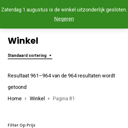
Skip
Menu
Zaterdag 1 augustus is de winkel uitzonderlijk gesloten.
to
Close
Negeren
main
Menu
content
Winkel
Standaard sortering
Resultaat 961–964 van de 964 resultaten wordt
getoond
Home
Winkel
Pagina 81
Filter Op Prijs