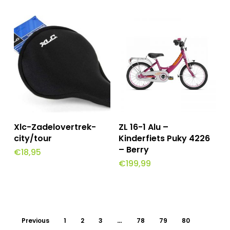
prijs
prijs
was:
is:
€74,95.
€37,47.
Toevoegen Aan
Toevoegen Aan
Xlc-Zadelovertrek-
ZL 16-1 Alu –
Winkelwagen
Winkelwagen
city/tour
Kinderfiets Puky 4226
– Berry
€
18,95
€
199,99
Previous
1
2
3
…
78
79
80