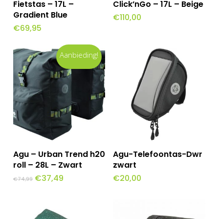
Winkelwagen
Winkelwagen
Fietstas – 17L –
Click’nGo – 17L – Beige
Gradient Blue
€
110,00
€
69,95
Aanbieding!
Toevoegen Aan
Toevoegen Aan
Agu – Urban Trend h20
Agu-Telefoontas-Dwr
Winkelwagen
Winkelwagen
roll – 28L – Zwart
zwart
Oorspronkelijke
Huidige
€
37,49
€
20,00
€
74,99
prijs
prijs
was:
is:
€74,99.
€37,49.