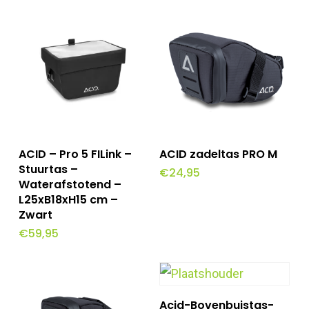
Toevoegen Aan
Toevoegen Aan
ACID – Pro 5 FILink –
ACID zadeltas PRO M
Winkelwagen
Winkelwagen
Stuurtas –
€
24,95
Waterafstotend –
L25xB18xH15 cm –
Zwart
€
59,95
Toevoegen Aan
Acid-Bovenbuistas-