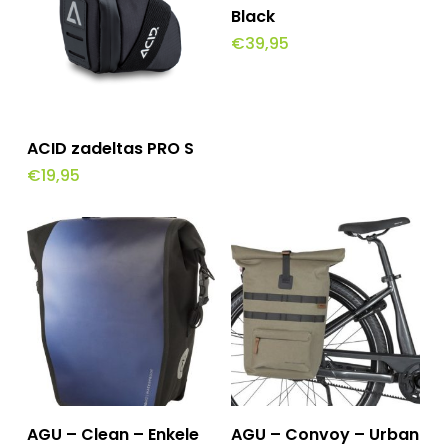
Winkelwagen
Black
€
39,95
Toevoegen Aan
ACID zadeltas PRO S
Winkelwagen
€
19,95
Toevoegen Aan
Toevoegen Aan
AGU – Clean – Enkele
AGU – Convoy – Urban