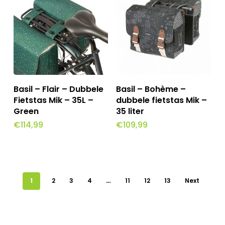
Dit
Opties Selecteren
Toevoegen Aan
Basil – Flair – Dubbele
Basil – Bohème –
Winkelwagen
product
Fietstas Mik – 35L –
dubbele fietstas Mik –
Green
35 liter
heeft
€
114,99
€
109,99
meerdere
variaties.
Deze
optie
1
2
3
4
…
11
12
13
Next
kan
gekozen