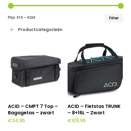
Min
Max
Prijs:
€10
—
€260
Filter
prij
prij
Productcategorieën
Toevoegen Aan
Toevoegen Aan
ACID – CMPT 7 Top –
ACID – Fietstas TRUNK
Winkelwagen
Winkelwagen
Bagagetas – zwart
– 8+16L – Zwart
€
34,95
€
109,95