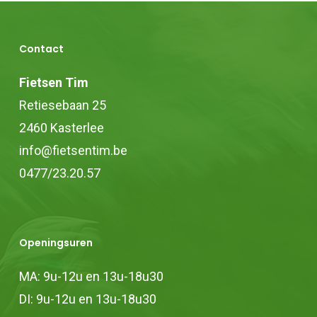
worden
op
de
Contact
productpagina
Fietsen Tim
Retiesebaan 25
2460 Kasterlee
info@fietsentim.be
0477/23.20.57
Openingsuren
MA: 9u-12u en 13u-18u30
DI: 9u-12u en 13u-18u30