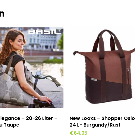
n
evoegen Aan Winkelwagen
Toevoegen Aan Winkel
 Elegance – 20-26 Liter –
New Looxs – Shopper Oslo
u Taupe
24 L- Burgundy/Rust
€
64,95