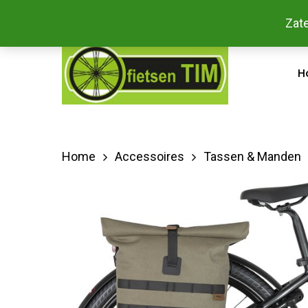
Skip
Bestel
Zate
facebook
to
main
H
content
Home
Accessoires
Tassen & Manden