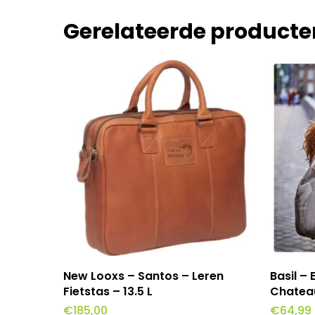
Gerelateerde producte
Toevoegen Aan Winkelwagen
To
New Looxs – Santos – Leren
Basil –
Fietstas – 13.5 L
Chatea
€
185,00
€
64,99