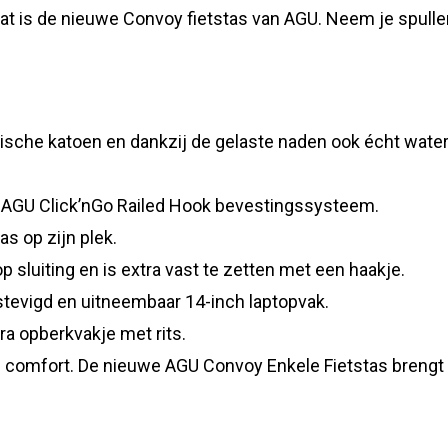
Dat is de nieuwe Convoy fietstas van AGU. Neem je spullen
ische katoen en dankzij de gelaste naden ook écht water
m AGU Click’nGo Railed Hook bevestingssysteem.
as op zijn plek.
p sluiting en is extra vast te zetten met een haakje.
tevigd en uitneembaar 14-inch laptopvak.
ra opberkvakje met rits.
n op comfort. De nieuwe AGU Convoy Enkele Fietstas brengt