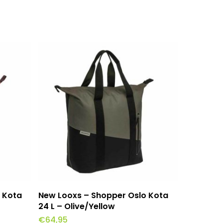
wagen
Toevoegen Aan Winkelwagen
 Kota
New Looxs – Shopper Oslo Kota
24 L – Olive/Yellow
€
64,95