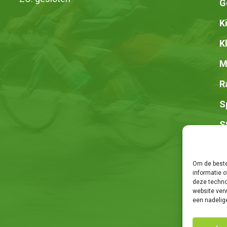
G
K
K
M
R
S
S
Z
Om de beste
informatie o
deze techno
website ver
een nadelig