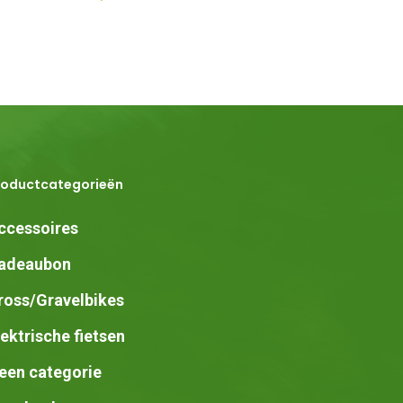
roductcategorieën
ccessoires
adeaubon
ross/Gravelbikes
lektrische fietsen
een categorie