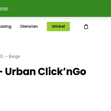
sterlee
Over ons
Merken
Contact
eren
easing
Diensten
Winkel
7L – Beige
 Urban Click’nGo