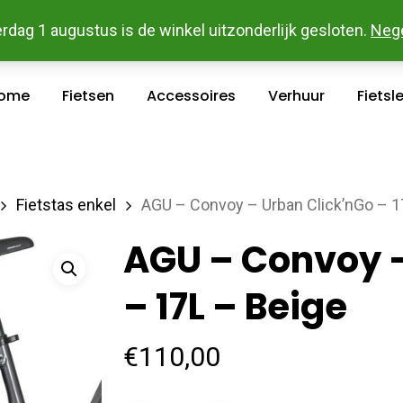
 En Betaal Makkelijk Online - Gratis Levering In Groot Ka
rdag 1 augustus is de winkel uitzonderlijk gesloten.
Neg
ome
Fietsen
Accessoires
Verhuur
Fietsl
Fietstas enkel
AGU – Convoy – Urban Click’nGo – 1
AGU – Convoy –
– 17L – Beige
€
110,00