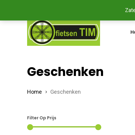
Skip
Bestel
Zate
facebook
to
main
H
content
Geschenken
Home
Geschenken
Filter Op Prijs