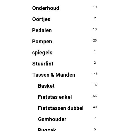
Onderhoud
19
Oortjes
2
Pedalen
10
Pompen
25
spiegels
1
Stuurlint
2
Tassen & Manden
146
Basket
16
Fietstas enkel
56
Fietstassen dubbel
40
Gsmhouder
7
Rugzak
5