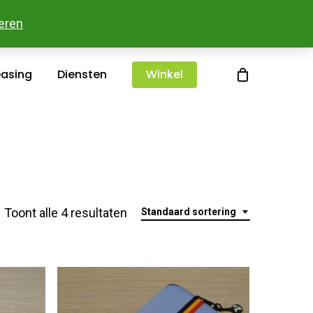
sterlee
Over ons
Merken
Contact
eren
easing
Diensten
Winkel
Toont alle 4 resultaten
Standaard sortering