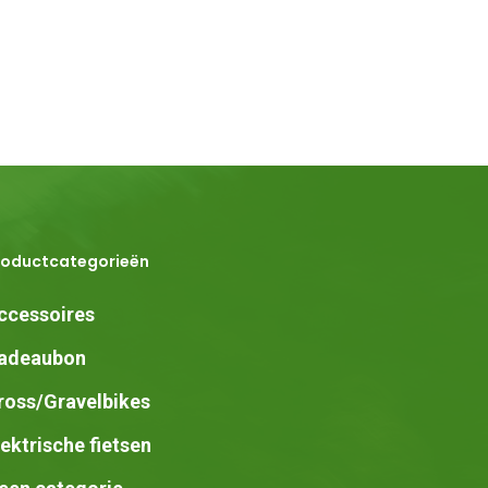
roductcategorieën
ccessoires
adeaubon
ross/Gravelbikes
lektrische fietsen