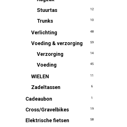
Stuurtas
12
Trunks
10
Verlichting
48
Voeding & verzorging
59
Verzorging
14
Voeding
45
WIELEN
11
Zadeltassen
6
Cadeaubon
1
Cross/Gravelbikes
19
Elektrische fietsen
58