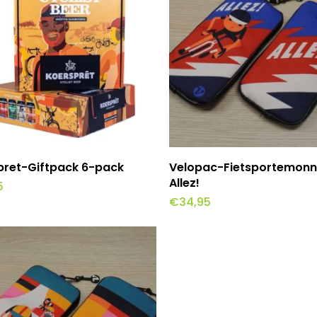
oevoegen Aan Winkelwagen
Toevoegen Aan Winke
pret-Giftpack 6-pack
Velopac-Fietsportemon
Allez!
5
€
34,95