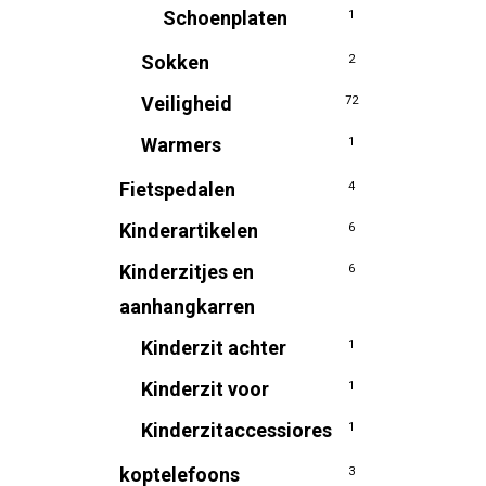
Schoenplaten
1
Sokken
2
Veiligheid
72
Warmers
1
Fietspedalen
4
Kinderartikelen
6
Kinderzitjes en
6
aanhangkarren
Kinderzit achter
1
Kinderzit voor
1
Kinderzitaccessiores
1
koptelefoons
3