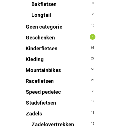
Bakfietsen
8
Longtail
2
Geen categorie
10
Geschenken
4
Kinderfietsen
69
Kleding
27
Mountainbikes
58
Racefietsen
26
Speed pedelec
7
Stadsfietsen
14
Zadels
15
Zadelovertrekken
15