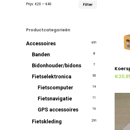
Min.
Max.
Prijs:
€20
—
€40
Filter
prijs
prijs
Productcategorieën
Accessoires
691
Banden
8
Bidonhouder/bidons
7
T
Koers
€
20,8
Fietselektronica
30
Fietscomputer
14
Fietsnavigatie
11
GPS accessoires
16
Fietskleding
291