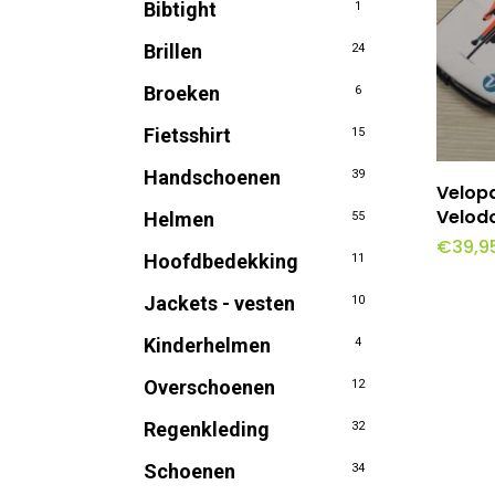
Bibtight
1
Brillen
24
Broeken
6
Fietsshirt
15
Handschoenen
39
T
Velop
Velod
Helmen
55
€
39,9
Hoofdbedekking
11
Jackets - vesten
10
Kinderhelmen
4
Overschoenen
12
Regenkleding
32
Schoenen
34