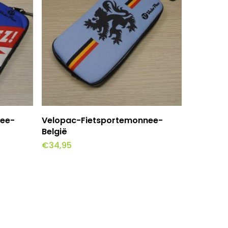
lwagen
Toevoegen Aan Winkelwagen
nee-
Velopac-Fietsportemonnee-
België
€
34,95