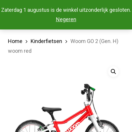
Skip
Menu
Zaterdag 1 augustus is de winkel uitzonderlijk gesloten.
to
Close
Negeren
main
Menu
content
Home
Kinderfietsen
Woom GO 2 (Gen. H)
woom red