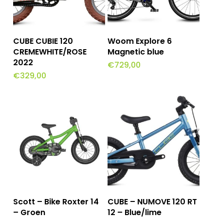
Toevoegen Aan
Toevoegen Aan
CUBE CUBIE 120
Woom Explore 6
Winkelwagen
Winkelwagen
CREMEWHITE/ROSE
Magnetic blue
2022
€
729,00
€
329,00
Toevoegen Aan
Toevoegen Aan
Scott – Bike Roxter 14
CUBE – NUMOVE 120 RT
Winkelwagen
Winkelwagen
– Groen
12 – Blue/lime