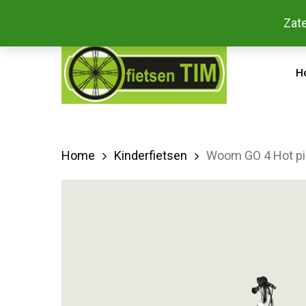
Skip
Bestel
Zate
facebook
to
main
H
content
Home
Kinderfietsen
Woom GO 4 Hot pi