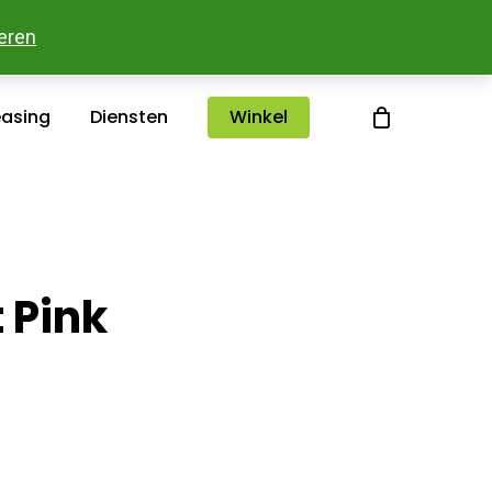
sterlee
Over ons
Merken
Contact
eren
easing
Diensten
Winkel
 Pink
klasse:
,00
,90