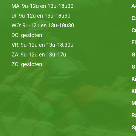
op
MA: 9u-12u en 13u-18u30
A
de
DI: 9u-12u en 13u-18u30
C
productpagina
WO: 9u-12u en 13u-18u30
C
DO: gesloten
E
VR: 9u-12u en 13u-18.30u
ZA: 9u-12u en 13u-17u
G
ZO: gesloten
G
K
K
M
R
S