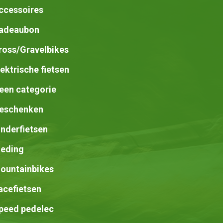
op
ccessoires
de
adeaubon
productpagina
ross/Gravelbikes
lektrische fietsen
een categorie
eschenken
inderfietsen
leding
ountainbikes
acefietsen
peed pedelec