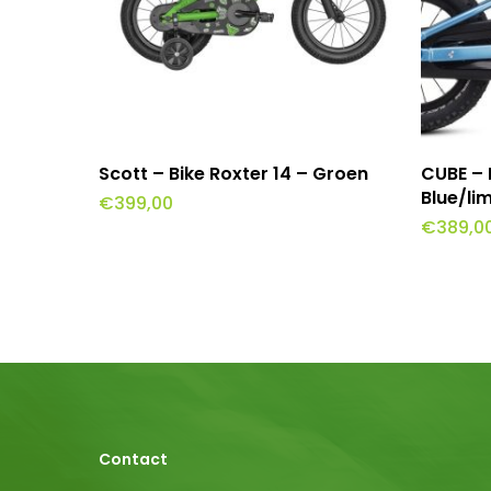
Toevoegen Aan Winkelwagen
To
Scott – Bike Roxter 14 – Groen
CUBE – 
Blue/li
€
399,00
€
389,0
Contact