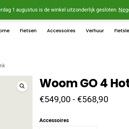
 En Betaal Makkelijk Online - Gratis Levering In Groot Ka
rdag 1 augustus is de winkel uitzonderlijk gesloten.
Neg
ome
Fietsen
Accessoires
Verhuur
Fietsl
nk
Woom GO 4 Hot
Prijs
€
549,00
-
€
568,90
€549
tot
Accessoires
€568