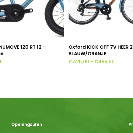
Dit
evoegen Aan Winkelwagen
Opties Selecteren
NUMOVE 120 RT 12 –
Oxford KICK OFF 7V HEER 
product
me
BLAUW/ORANJE
Prijskla
0
€
425,00
-
€
499,00
heeft
€425,0
tot
meerdere
€499,0
variaties.
Deze
optie
kan
gekozen
Openingsuren
P
worden