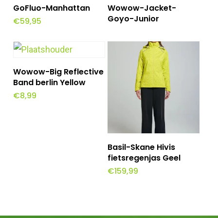
Dit
Opties Selecteren
Lees Meer
GoFluo-Manhattan
Wowow-Jacket-
product
Goyo-Junior
€
59,95
heeft
meerdere
variaties.
Toevoegen Aan
Wowow-Big Reflective
Deze
Winkelwagen
Band berlin Yellow
optie
€
8,99
kan
gekozen
Dit
worden
Opties Selecteren
Basil-Skane Hivis
product
op
fietsregenjas Geel
€
159,99
heeft
de
meerdere
productpagina
variaties.