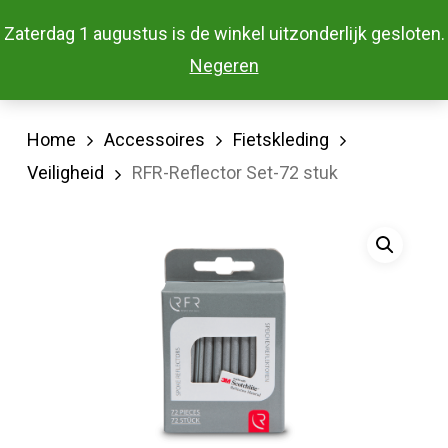
Skip
Menu
Zaterdag 1 augustus is de winkel uitzonderlijk gesloten.
to
Close
Negeren
main
Menu
content
Home
Accessoires
Fietskleding
Veiligheid
RFR-Reflector Set-72 stuk