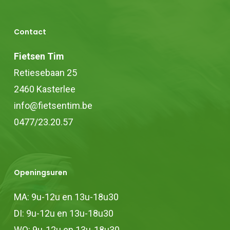
Deze
optie
Contact
kan
gekozen
Fietsen Tim
worden
Retiesebaan 25
op
2460 Kasterlee
de
info@fietsentim.be
productpagina
0477/23.20.57
Openingsuren
MA: 9u-12u en 13u-18u30
DI: 9u-12u en 13u-18u30
WO: 9u-12u en 13u-18u30