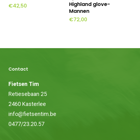
productpagina
productpagina
Highland glove-
€
42,50
heeft
heeft
Mannen
meerdere
meerdere
€
72,00
variaties.
variaties.
Deze
Deze
optie
optie
kan
kan
gekozen
gekozen
Contact
worden
worden
Fietsen Tim
op
op
Retiesebaan 25
de
de
2460 Kasterlee
productpagina
productpagina
info@fietsentim.be
0477/23.20.57