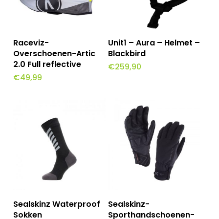
Dit
Dit
Opties Selecteren
Opties Selecteren
Raceviz-
Unit1 – Aura – Helmet –
product
product
Overschoenen-Artic
Blackbird
2.0 Full reflective
€
259,90
heeft
heeft
€
49,99
meerdere
meerdere
variaties.
variaties.
Deze
Deze
optie
optie
kan
kan
gekozen
gekozen
worden
worden
op
op
Dit
Dit
Opties Selecteren
Opties Selecteren
Sealskinz Waterproof
Sealskinz-
de
de
product
product
Sokken
Sporthandschoenen-