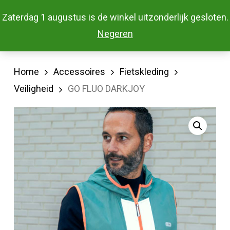
Skip
Menu
Zaterdag 1 augustus is de winkel uitzonderlijk gesloten.
to
Close
Negeren
main
Menu
content
Home
Accessoires
Fietskleding
Veiligheid
GO FLUO DARKJOY