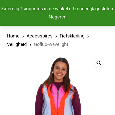
Skip
Menu
Zaterdag 1 augustus is de winkel uitzonderlijk gesloten.
to
Close
Negeren
main
Menu
content
Home
Accessoires
Fietskleding
Veiligheid
Gofluo-wavelight