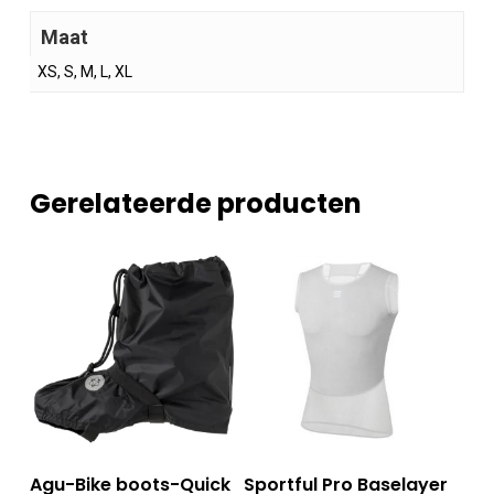
Maat
XS, S, M, L, XL
Gerelateerde producten
Dit
Dit
Opties Selecteren
Opties Selecteren
Agu-Bike boots-Quick
Sportful Pro Baselayer