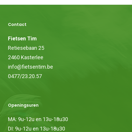
optie
kan
Contact
gekozen
worden
Fietsen Tim
op
Retiesebaan 25
de
2460 Kasterlee
productpagina
info@fietsentim.be
0477/23.20.57
Openingsuren
MA: 9u-12u en 13u-18u30
DI: 9u-12u en 13u-18u30