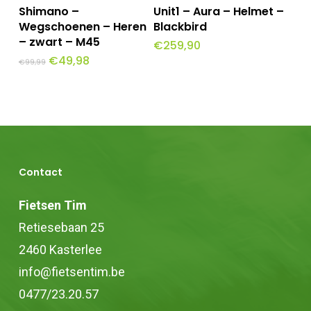
Dit
Opties Selecteren
Toevoegen Aan
op
op
Shimano –
Unit1 – Aura – Helmet –
Winkelwagen
product
Wegschoenen – Heren
Blackbird
de
de
– zwart – M45
€
259,90
heeft
productpagina
productpagina
Oorspronkelijke
Huidige
€
49,98
€
99,99
meerdere
prijs
prijs
was:
is:
variaties.
€99,99.
€49,98.
Deze
optie
kan
Contact
gekozen
worden
Fietsen Tim
op
Retiesebaan 25
de
2460 Kasterlee
productpagina
info@fietsentim.be
0477/23.20.57