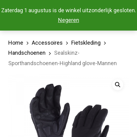
Skip
Menu
Zaterdag 1 augustus is de winkel uitzonderlijk gesloten.
to
Close
Negeren
main
Menu
content
Home
Accessoires
Fietskleding
Handschoenen
Sealskinz-
Sporthandschoenen-Highland glove-Mannen