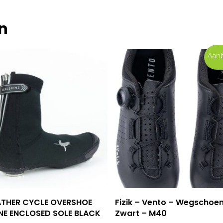
n
Aanb
Opties Selecteren
Toevoegen Aan Winkel
ATHER CYCLE OVERSHOE
Fizik – Vento – Wegschoe
NE ENCLOSED SOLE BLACK
Zwart – M40