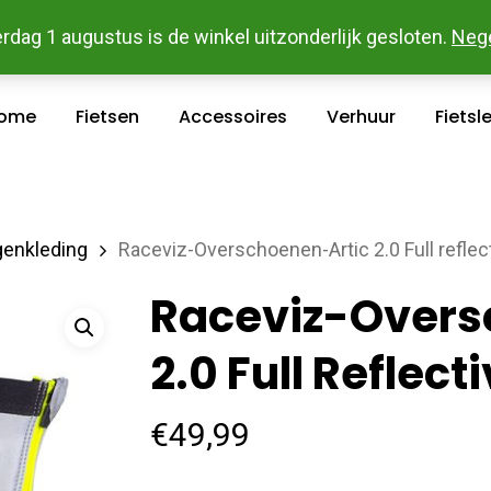
 En Betaal Makkelijk Online - Gratis Levering In Groot Ka
rdag 1 augustus is de winkel uitzonderlijk gesloten.
Neg
ome
Fietsen
Accessoires
Verhuur
Fietsl
enkleding
Raceviz-Overschoenen-Artic 2.0 Full reflec
Raceviz-Overs
2.0 Full Reflect
€
49,99