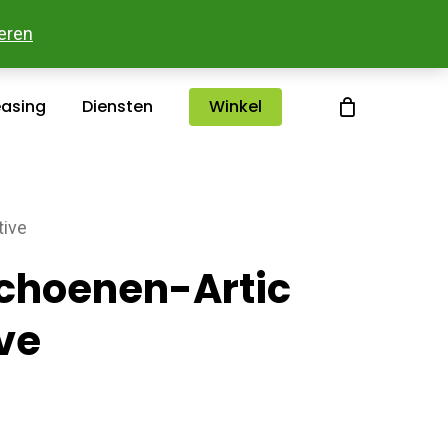
sterlee
Over ons
Merken
Contact
eren
easing
Diensten
Winkel
tive
choenen-Artic
ive