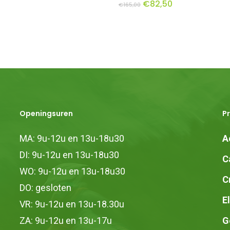
Oorspronkelijke
Huidige
€
82,50
€
165,00
prijs
prijs
was:
is:
re
€165,00.
€82,50.
.
n
Openingsuren
P
MA: 9u-12u en 13u-18u30
A
DI: 9u-12u en 13u-18u30
C
pagina
WO: 9u-12u en 13u-18u30
C
DO: gesloten
E
VR: 9u-12u en 13u-18.30u
ZA: 9u-12u en 13u-17u
G