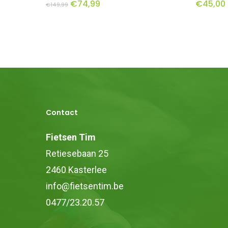
Oorspronkelijke
Huidige
€
74,99
€
45,00
heeft
€
149,99
prijs
prijs
was:
is:
meerde
€149,99.
€74,99.
variaties
Deze
optie
kan
gekoze
Contact
worden
op
Fietsen Tim
de
Retiesebaan 25
product
2460 Kasterlee
info@fietsentim.be
0477/23.20.57