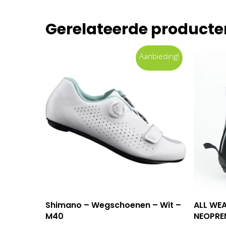
Gerelateerde producte
Aanbieding!
Dit
Toevoegen Aan Winkelwagen
Shimano – Wegschoenen – Wit –
ALL WE
product
M40
NEOPRE