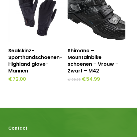
optie
kan
gekozen
worden
op
Dit
Opties Selecteren
Toevoegen Aan
Sealskinz-
Shimano –
de
Winkelwagen
product
Sporthandschoenen-
Mountainbike
productpagina
Highland glove-
schoenen – Vrouw –
heeft
Mannen
Zwart – M42
meerdere
Oorspronkelijke
Huidige
€
72,00
€
54,99
€
109,95
prijs
prijs
variaties.
was:
is:
€109,95.
€54,99.
Deze
optie
kan
gekozen
Contact
worden