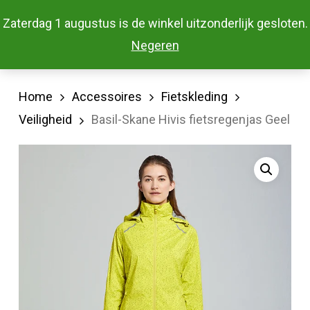
Skip
Menu
Zaterdag 1 augustus is de winkel uitzonderlijk gesloten.
to
Close
Negeren
main
Menu
content
Home
Accessoires
Fietskleding
Veiligheid
Basil-Skane Hivis fietsregenjas Geel