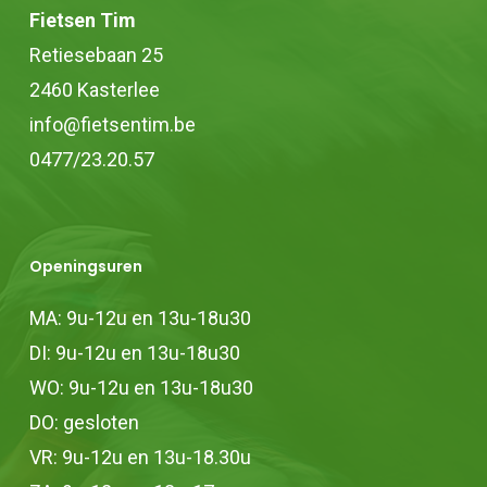
Fietsen Tim
op
Retiesebaan 25
de
2460 Kasterlee
productpagina
info@fietsentim.be
0477/23.20.57
Openingsuren
MA: 9u-12u en 13u-18u30
DI: 9u-12u en 13u-18u30
WO: 9u-12u en 13u-18u30
DO: gesloten
VR: 9u-12u en 13u-18.30u