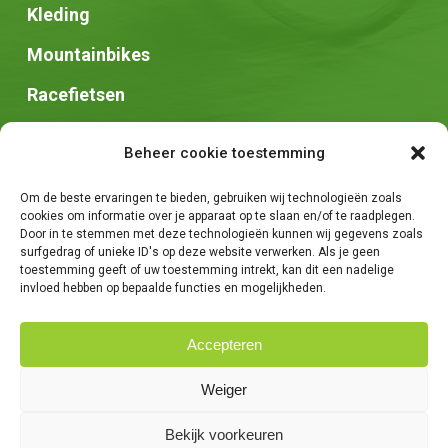
Kleding
Mountainbikes
Racefietsen
Speed pedelec
Beheer cookie toestemming
Stadsfietsen
Om de beste ervaringen te bieden, gebruiken wij technologieën zoals
Zadels
cookies om informatie over je apparaat op te slaan en/of te raadplegen.
Door in te stemmen met deze technologieën kunnen wij gegevens zoals
surfgedrag of unieke ID's op deze website verwerken. Als je geen
toestemming geeft of uw toestemming intrekt, kan dit een nadelige
invloed hebben op bepaalde functies en mogelijkheden.
Accepteren
© 2026 Fietsen Tim. -
Algemene voorwaarden
-
Privacybeleid
-
Weiger
Creatie van
We Are Knights
Bekijk voorkeuren