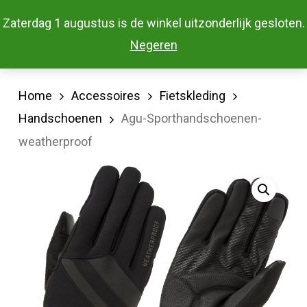
Skip
Menu
Zaterdag 1 augustus is de winkel uitzonderlijk gesloten.
to
Close
Negeren
main
Menu
content
Home
Accessoires
Fietskleding
Handschoenen
Agu-Sporthandschoenen-
weatherproof