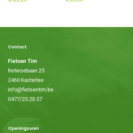
heeft
heeft
meerdere
meerdere
variaties.
variaties.
Deze
Deze
optie
optie
Contact
kan
kan
gekozen
gekozen
Fietsen Tim
worden
worden
Retiesebaan 25
op
op
2460 Kasterlee
de
de
info@fietsentim.be
productpagina
productpagina
0477/23.20.57
Openingsuren