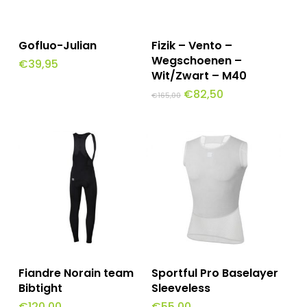
Dit
Opties Selecteren
Toevoegen Aan
Gofluo-Julian
Fizik – Vento –
Winkelwagen
product
Wegschoenen –
€
39,95
Wit/Zwart – M40
heeft
Oorspronkelijke
Huidige
€
82,50
€
165,00
meerdere
prijs
prijs
was:
is:
variaties.
€165,00.
€82,50.
Deze
optie
kan
gekozen
worden
op
Dit
Dit
Opties Selecteren
Opties Selecteren
Fiandre Norain team
Sportful Pro Baselayer
de
product
product
Bibtight
Sleeveless
productpagina
€
120,00
€
55,00