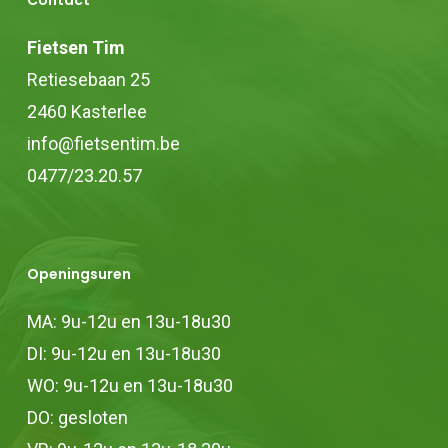
Contact
gekozen
worden
Fietsen Tim
op
Retiesebaan 25
de
2460 Kasterlee
productpagina
info@fietsentim.be
0477/23.20.57
Openingsuren
MA: 9u-12u en 13u-18u30
DI: 9u-12u en 13u-18u30
WO: 9u-12u en 13u-18u30
DO: gesloten