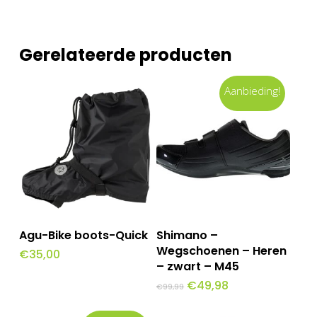
Gerelateerde producten
Aanbieding!
Dit
Opties Selecteren
Toevoegen Aan
Agu-Bike boots-Quick
Shimano –
Winkelwagen
product
Wegschoenen – Heren
€
35,00
– zwart – M45
heeft
Oorspronkelijke
Huidige
€
49,98
€
99,99
meerdere
prijs
prijs
was:
is:
variaties.