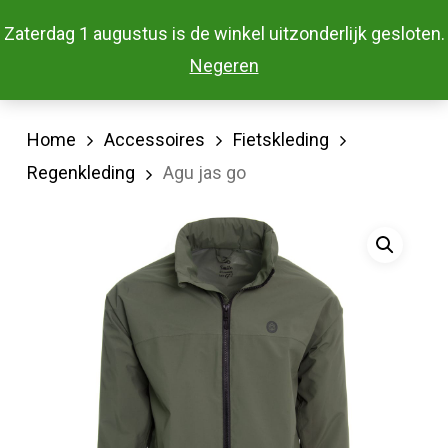
Skip
Menu
Zaterdag 1 augustus is de winkel uitzonderlijk gesloten.
to
Close
Negeren
main
Menu
content
Home
Accessoires
Fietskleding
Regenkleding
Agu jas go