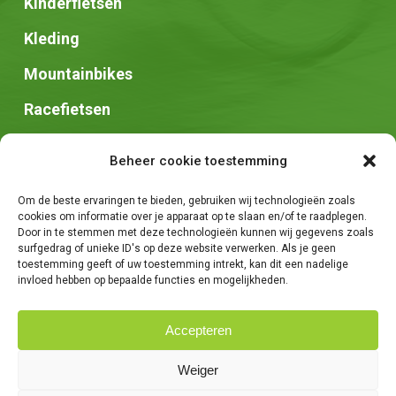
Kinderfietsen
Kleding
Mountainbikes
Racefietsen
Speed pedelec
Beheer cookie toestemming
Stadsfietsen
Om de beste ervaringen te bieden, gebruiken wij technologieën zoals
Zadels
cookies om informatie over je apparaat op te slaan en/of te raadplegen.
Door in te stemmen met deze technologieën kunnen wij gegevens zoals
surfgedrag of unieke ID's op deze website verwerken. Als je geen
toestemming geeft of uw toestemming intrekt, kan dit een nadelige
invloed hebben op bepaalde functies en mogelijkheden.
Accepteren
© 2026 Fietsen Tim. -
Algemene voorwaarden
-
Privacybeleid
-
Weiger
Creatie van
We Are Knights