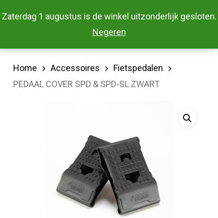
Skip
Menu
Zaterdag 1 augustus is de winkel uitzonderlijk gesloten.
to
Close
Negeren
main
Menu
content
Home
Accessoires
Fietspedalen
PEDAAL COVER SPD & SPD-SL ZWART