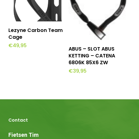
Toevoegen Aan
Lezyne Carbon Team
Winkelwagen
Cage
€
49,95
Toevoegen Aan
ABUS – SLOT ABUS
Winkelwagen
KETTING – CATENA
6806K 85X6 ZW
€
39,95
Contact
Fietsen Tim