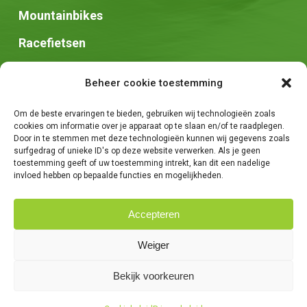
Mountainbikes
Racefietsen
Speed pedelec
Beheer cookie toestemming
Stadsfietsen
Om de beste ervaringen te bieden, gebruiken wij technologieën zoals
Zadels
cookies om informatie over je apparaat op te slaan en/of te raadplegen.
Door in te stemmen met deze technologieën kunnen wij gegevens zoals
surfgedrag of unieke ID's op deze website verwerken. Als je geen
toestemming geeft of uw toestemming intrekt, kan dit een nadelige
invloed hebben op bepaalde functies en mogelijkheden.
Accepteren
© 2026 Fietsen Tim. -
Algemene voorwaarden
-
Privacybeleid
-
Weiger
Creatie van
We Are Knights
Bekijk voorkeuren
facebook