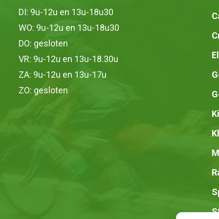
DI: 9u-12u en 13u-18u30
C
WO: 9u-12u en 13u-18u30
C
DO: gesloten
E
VR: 9u-12u en 13u-18.30u
ZA: 9u-12u en 13u-17u
G
ZO: gesloten
G
K
K
M
R
S
S