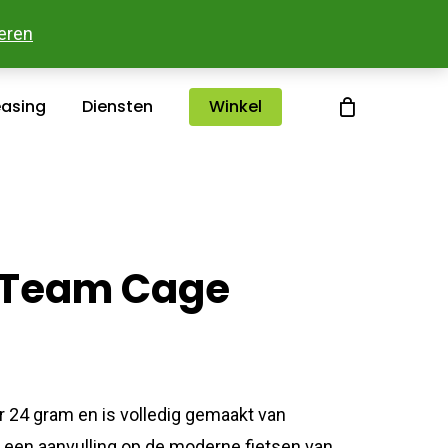
sterlee
Over ons
Merken
Contact
eren
easing
Diensten
Winkel
 Team Cage
24 gram en is volledig gemaakt van
 een aanvulling op de moderne fietsen van