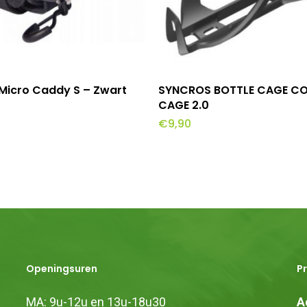
evoegen Aan Winkelwagen
Toevoegen Aan Winkel
Micro Caddy S – Zwart
SYNCROS BOTTLE CAGE C
CAGE 2.0
€
9,90
Openingsuren
P
MA: 9u-12u en 13u-18u30
A