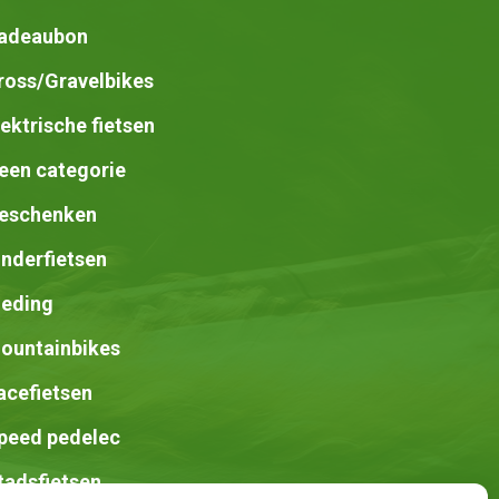
adeaubon
ross/Gravelbikes
lektrische fietsen
een categorie
eschenken
inderfietsen
leding
ountainbikes
acefietsen
peed pedelec
tadsfietsen