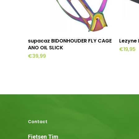
Toevoegen Aan Winkelwagen
To
supacaz BIDONHOUDER FLY CAGE
Lezyne 
ANO OIL SLICK
€
19,95
€
39,99
Contact
Fietsen Tim