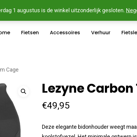
 En Betaal Makkelijk Online - Gratis Levering In Groot Ka
rdag 1 augustus is de winkel uitzonderlijk gesloten.
Neg
ome
Fietsen
Accessoires
Verhuur
Fietsl
am Cage
Lezyne Carbon
€
49,95
Deze elegante bidonhouder weegt maar 
koolstofvezel. Het minimale ontwerp is