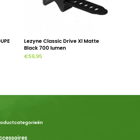
wagen
Toevoegen Aan Winkelwagen
OUPE
Lezyne Classic Drive Xl Matte
Black 700 lumen
€
59,95
roductcategorieën
ccessoires