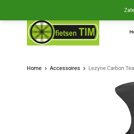
Skip
Bestel
Zate
facebook
to
main
H
content
Home
Accessoires
Lezyne Carbon Te