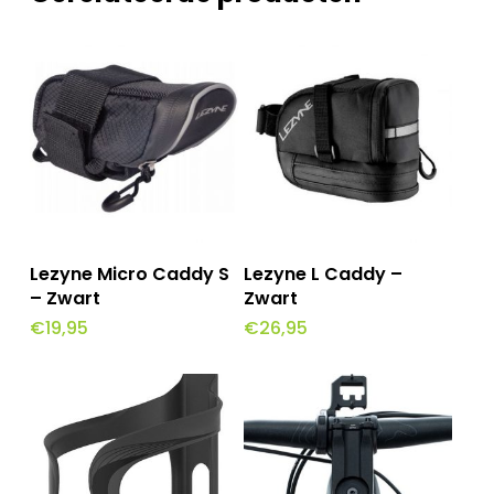
Toevoegen Aan
Toevoegen Aan
Lezyne Micro Caddy S
Lezyne L Caddy –
Winkelwagen
Winkelwagen
– Zwart
Zwart
€
19,95
€
26,95