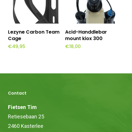
Toevoegen Aan
Toevoegen Aan
Lezyne Carbon Team
Acid-Handdlebar
Winkelwagen
Winkelwagen
Cage
mount kiox 300
€
49,95
€
18,00
Contact
Fietsen Tim
Retiesebaan 25
2460 Kasterlee