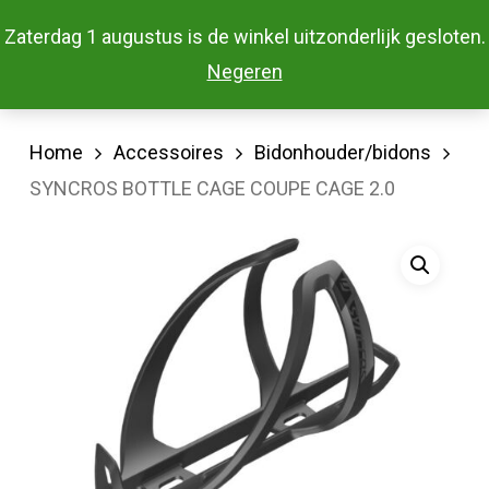
Skip
Menu
Zaterdag 1 augustus is de winkel uitzonderlijk gesloten.
to
Close
Negeren
main
Menu
content
Home
Accessoires
Bidonhouder/bidons
SYNCROS BOTTLE CAGE COUPE CAGE 2.0