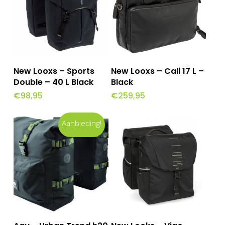
Toevoegen Aan
Toevoegen Aan
New Looxs – Sports
New Looxs – Cali 17 L –
Winkelwagen
Winkelwagen
Double – 40 L Black
Black
€
98,95
€
259,95
Aanbieding!
Dit
Opties Selecteren
Toevoegen Aan