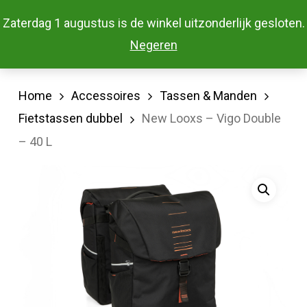
Skip
Menu
Zaterdag 1 augustus is de winkel uitzonderlijk gesloten.
to
Close
Negeren
main
Menu
content
Home
Accessoires
Tassen & Manden
Fietstassen dubbel
New Looxs – Vigo Double
– 40 L