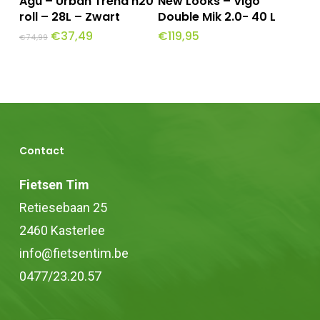
Agu – Urban Trend h20
New Looks – Vigo
Winkelwagen
product
roll – 28L – Zwart
Double Mik 2.0- 40 L
Oorspronkelijke
Huidige
€
37,49
€
119,95
heeft
€
74,99
prijs
prijs
was:
is:
meerdere
€74,99.
€37,49.
variaties.
Deze
optie
kan
Contact
gekozen
Fietsen Tim
worden
Retiesebaan 25
op
2460 Kasterlee
de
info@fietsentim.be
productpagina
0477/23.20.57