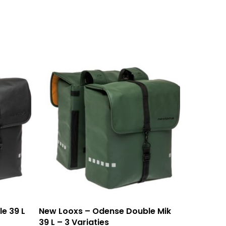
Dit
Opties Selecteren
e 39 L
New Looxs – Odense Double Mik
product
39 L – 3 Variaties