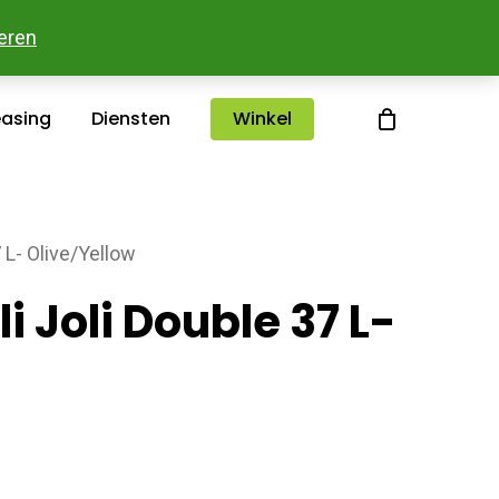
sterlee
Over ons
Merken
Contact
eren
easing
Diensten
Winkel
 L- Olive/Yellow
i Joli Double 37 L-