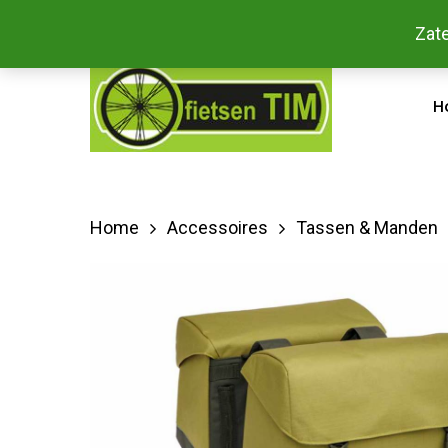
Skip
Bestel
Zate
facebook
to
main
H
content
Home
Accessoires
Tassen & Manden