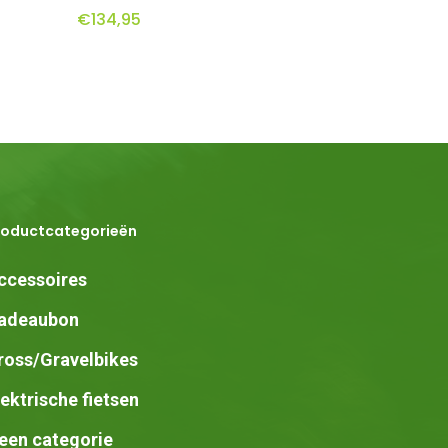
€
134,95
heeft
meerdere
variaties.
Deze
optie
kan
gekozen
roductcategorieën
worden
op
ccessoires
de
adeaubon
productpagina
ross/Gravelbikes
lektrische fietsen
een categorie