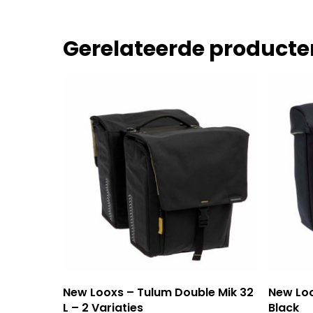
Gerelateerde producte
Dit
Opties Selecteren
To
New Looxs – Tulum Double Mik 32
New Loo
product
L – 2 Variaties
Black