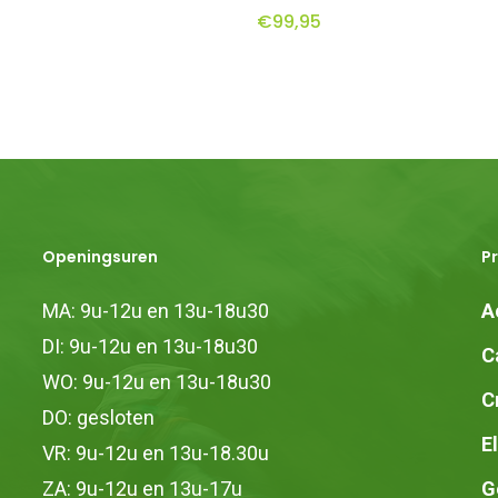
€
99,95
heeft
meerdere
variaties.
Deze
optie
kan
gekozen
Openingsuren
P
worden
op
MA: 9u-12u en 13u-18u30
A
de
DI: 9u-12u en 13u-18u30
C
productpagina
WO: 9u-12u en 13u-18u30
C
DO: gesloten
E
VR: 9u-12u en 13u-18.30u
ZA: 9u-12u en 13u-17u
G