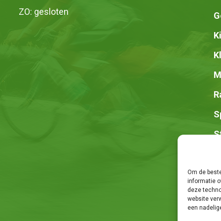
ZO: gesloten
G
K
K
M
R
S
S
Z
Om de beste
informatie o
deze techno
website ver
een nadelig