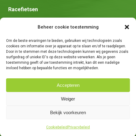
Racefietsen
Speed pedelec
Beheer cookie toestemming
Stadsfietsen
Om de beste ervaringen te bieden, gebruiken wij technologieën zoals
Zadels
cookies om informatie over je apparaat op te slaan en/of te raadplegen.
Door in te stemmen met deze technologieën kunnen wij gegevens zoals
surfgedrag of unieke ID's op deze website verwerken. Als je geen
toestemming geeft of uw toestemming intrekt, kan dit een nadelige
invloed hebben op bepaalde functies en mogelijkheden.
Accepteren
© 2026 Fietsen Tim. -
Algemene voorwaarden
-
Privacybeleid
-
Weiger
Creatie van
We Are Knights
Bekijk voorkeuren
facebook
Cookiebeleid
Privacybeleid