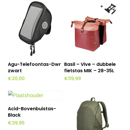
Dit
Opties Selecteren
Toevoegen Aan
Agu-Telefoontas-Dwr
Basil – Vive – dubbele
Winkelwagen
product
zwart
fietstas MIK – 28-35L
€
20,00
€
119,99
heeft
meerdere
variaties.
Toevoegen Aan
Deze
Acid-Bovenbuistas-
Winkelwagen
Black
optie
€
39,95
kan