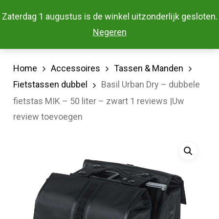
Skip
Menu
Zaterdag 1 augustus is de winkel uitzonderlijk gesloten.
to
Close
Negeren
main
Menu
content
Home
Accessoires
Tassen & Manden
Fietstassen dubbel
Basil Urban Dry – dubbele
fietstas MIK – 50 liter – zwart 1 reviews |Uw
review toevoegen