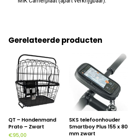
MIK Carrierplaat (apart verkrijgbaar).
Gerelateerde producten
Toevoegen Aan
Toevoegen Aan
QT – Hondenmand
SKS telefoonhouder
Winkelwagen
Winkelwagen
Prato – Zwart
Smartboy Plus 155 x 80
mm zwart
€
95,00