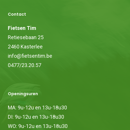
kan
Contact
gekozen
worden
Fietsen Tim
op
Retiesebaan 25
de
2460 Kasterlee
productpagina
info@fietsentim.be
0477/23.20.57
Openingsuren
MA: 9u-12u en 13u-18u30
DI: 9u-12u en 13u-18u30
WO: 9u-12u en 13u-18u30