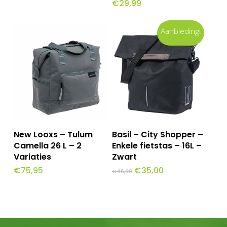
€
29,99
Aanbieding!
Dit
Opties Selecteren
Toevoegen Aan
New Looxs – Tulum
Basil – City Shopper –
Winkelwagen
product
Camella 26 L – 2
Enkele fietstas – 16L –
Variaties
Zwart
heeft
Oorspronkelijke
Huidige
€
75,95
€
35,00
€
45,00
meerdere
prijs
prijs
was:
is:
variaties.
€45,00.
€35,00.
Deze
optie