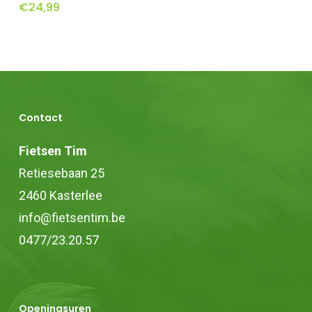
€
24,99
heeft
heeft
productpagina
meerdere
meerdere
variaties.
variaties.
Deze
Deze
optie
optie
Contact
kan
kan
gekozen
gekozen
Fietsen Tim
worden
worden
Retiesebaan 25
op
op
2460 Kasterlee
de
de
info@fietsentim.be
productpagina
productpagina
0477/23.20.57
Openingsuren