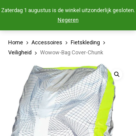
Skip
Menu
Zaterdag 1 augustus is de winkel uitzonderlijk gesloten.
to
Close
Negeren
main
Menu
content
Home
Accessoires
Fietskleding
Veiligheid
Wowow-Bag Cover-Chunk