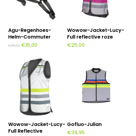
Dit
Opties Selecteren
Toevoegen Aan
Agu-Regenhoes-
Wowow-Jacket-Lucy-
Winkelwagen
product
Helm-Commuter
Full reflective roze
Oorspronkelijke
Huidige
€
15,00
€
25,00
heeft
€
30,00
prijs
prijs
was:
is:
meerdere
€30,00.
€15,00.
variaties.
Deze
optie
kan
gekozen
worden
Dit
Dit
Opties Selecteren
Opties Selecteren
op
Wowow-Jacket-Lucy-
Gofluo-Julian
product
product
Full Reflective
€
39,95
de