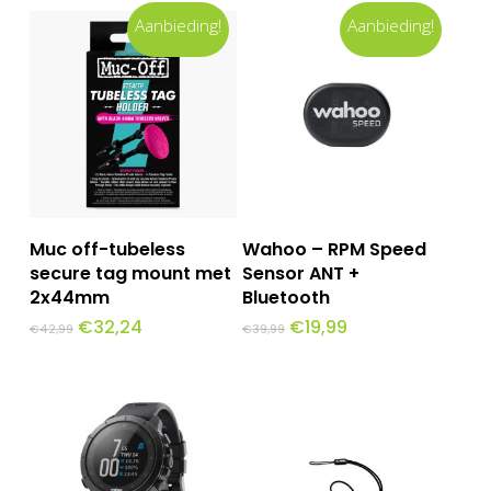
Aanbieding!
Aanbieding!
Toevoegen Aan
Toevoegen Aan
Muc off-tubeless
Wahoo – RPM Speed
Winkelwagen
Winkelwagen
secure tag mount met
Sensor ANT +
2x44mm
Bluetooth
Oorspronkelijke
Huidige
Oorspronkelijke
Huidige
€
32,24
€
19,99
€
42,99
€
39,99
prijs
prijs
prijs
prijs
was:
is:
was:
is:
€42,99.
€32,24.
€39,99.
€19,99.