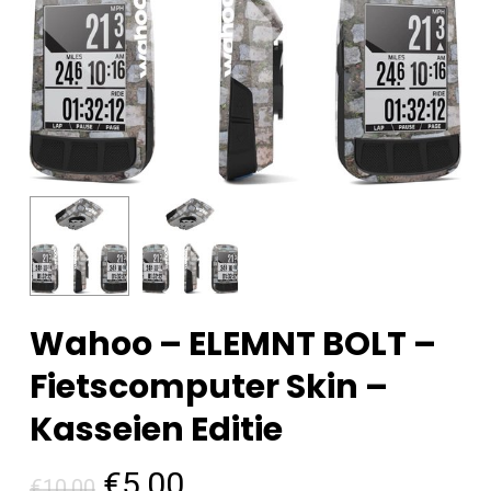
Wahoo – ELEMNT BOLT –
Fietscomputer Skin –
Kasseien Editie
Oorspronkelijke
Huidige
€
5,00
€
10,00