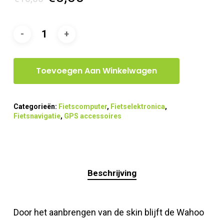
prijs
prijs
was:
is:
€10,00.
€5,00.
Toevoegen Aan Winkelwagen
Categorieën:
Fietscomputer
,
Fietselektronica
,
Fietsnavigatie
,
GPS accessoires
Beschrijving
Door het aanbrengen van de skin blijft de Wahoo