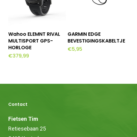
Toevoegen Aan
Toevoegen Aan
Wahoo ELEMNT RIVAL
GARMIN EDGE
Winkelwagen
Winkelwagen
MULTISPORT GPS-
BEVESTIGINGSKABELTJE
HORLOGE
€
5,95
€
379,99
Contact
Fietsen Tim
Retiesebaan 25