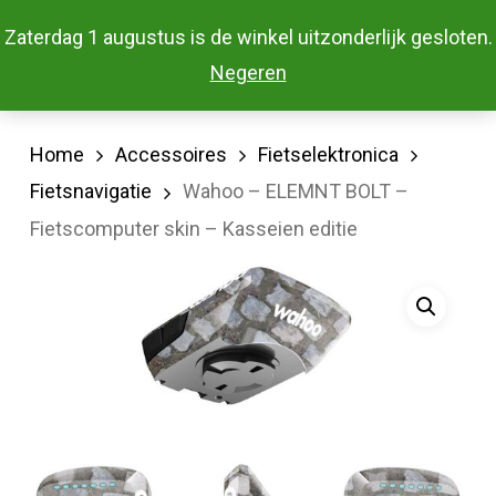
Skip
Menu
Zaterdag 1 augustus is de winkel uitzonderlijk gesloten.
to
Close
Negeren
main
Menu
content
Home
Accessoires
Fietselektronica
Fietsnavigatie
Wahoo – ELEMNT BOLT –
Fietscomputer skin – Kasseien editie