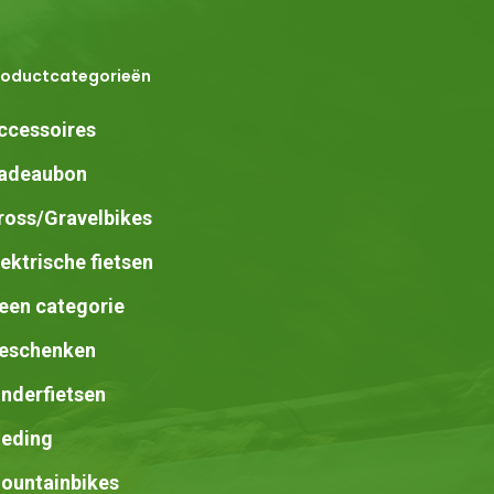
roductcategorieën
ccessoires
adeaubon
ross/Gravelbikes
lektrische fietsen
een categorie
eschenken
inderfietsen
leding
ountainbikes