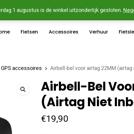
 En Betaal Makkelijk Online - Gratis Levering In Groot Ka
rdag 1 augustus is de winkel uitzonderlijk gesloten.
Neg
ome
Fietsen
Accessoires
Verhuur
Fietsl
GPS accessoires
Airbell-bel voor airtag 22MM (airtag
Airbell-Bel Vo
(airtag Niet I
€
19,90