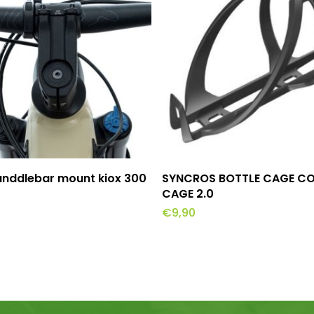
evoegen Aan Winkelwagen
Toevoegen Aan Winkel
anddlebar mount kiox 300
SYNCROS BOTTLE CAGE C
CAGE 2.0
€
9,90