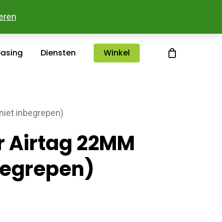
sterlee
Over ons
Merken
Contact
eren
easing
Diensten
Winkel
 niet inbegrepen)
or Airtag 22MM
nbegrepen)