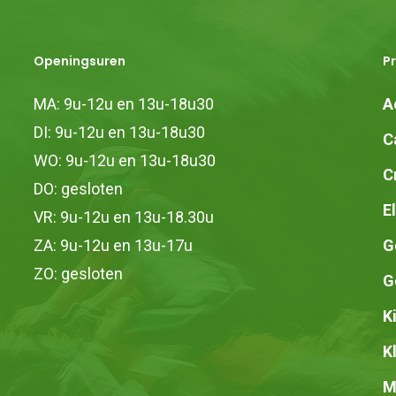
Openingsuren
P
MA: 9u-12u en 13u-18u30
A
DI: 9u-12u en 13u-18u30
C
WO: 9u-12u en 13u-18u30
C
DO: gesloten
E
VR: 9u-12u en 13u-18.30u
ZA: 9u-12u en 13u-17u
G
ZO: gesloten
G
K
K
M