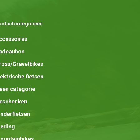
roductcategorieën
ccessoires
adeaubon
ross/Gravelbikes
lektrische fietsen
een categorie
eschenken
inderfietsen
leding
ountainbikes