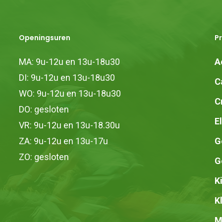
Openingsuren
P
MA: 9u-12u en 13u-18u30
A
DI: 9u-12u en 13u-18u30
C
WO: 9u-12u en 13u-18u30
C
DO: gesloten
E
VR: 9u-12u en 13u-18.30u
ZA: 9u-12u en 13u-17u
G
ZO: gesloten
G
K
K
M