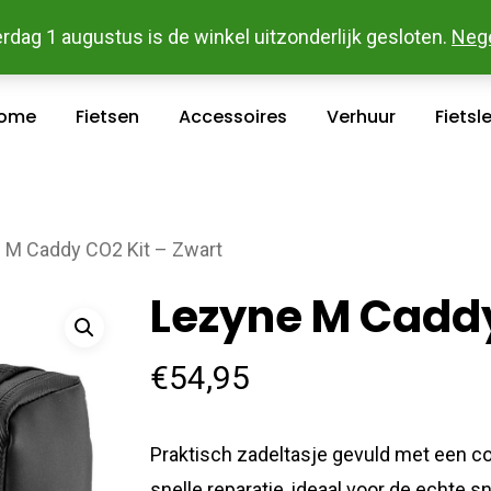
 En Betaal Makkelijk Online - Gratis Levering In Groot Ka
rdag 1 augustus is de winkel uitzonderlijk gesloten.
Neg
ome
Fietsen
Accessoires
Verhuur
Fietsl
 M Caddy CO2 Kit – Zwart
Lezyne M Caddy
€
54,95
Praktisch zadeltasje gevuld met een co
snelle reparatie, ideaal voor de echte sn