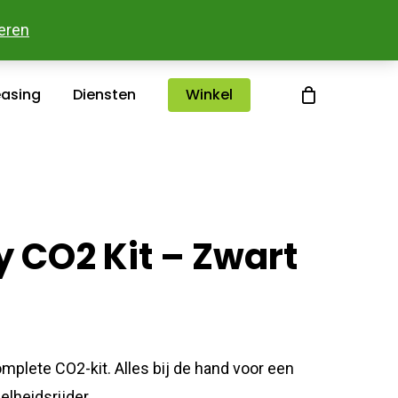
sterlee
Over ons
Merken
Contact
eren
easing
Diensten
Winkel
 CO2 Kit – Zwart
mplete CO2-kit. Alles bij de hand voor een
elheidsrijder.