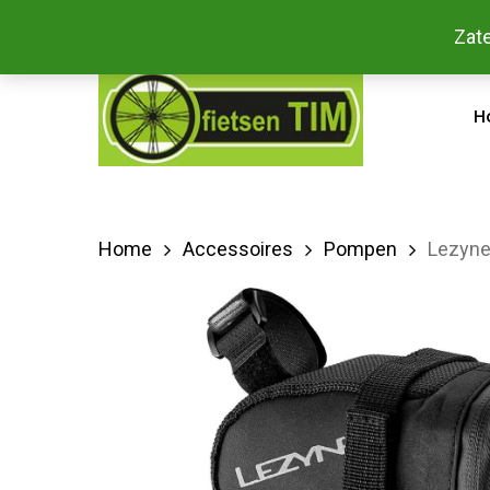
Skip
Bestel
Zate
facebook
to
main
H
content
Home
Accessoires
Pompen
Lezyne