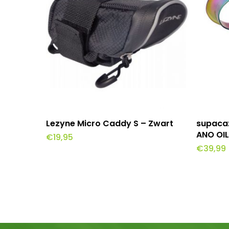
Toevoegen Aan Winkelwagen
To
Lezyne Micro Caddy S – Zwart
supaca
ANO OIL
€
19,95
€
39,99