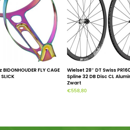
evoegen Aan Winkelwagen
Toevoegen Aan Winkel
z BIDONHOUDER FLY CAGE
Wielset 28″ DT Swiss PR16
 SLICK
Spline 32 DB Disc CL Alum
Zwart
€
558,80