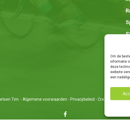
R
S
S
Z
Om de beste
informatie o
deze techno
website ver
een nadelig
Acc
etsen Tim. -
Algemene voorwaarden
-
Privacybeleid
- Creatie van
We Ar
facebook