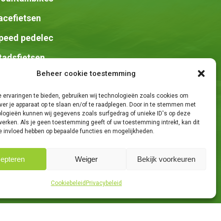
acefietsen
peed pedelec
tadsfietsen
Beheer cookie toestemming
adels
 ervaringen te bieden, gebruiken wij technologieën zoals cookies om
ver je apparaat op te slaan en/of te raadplegen. Door in te stemmen met
logieën kunnen wij gegevens zoals surfgedrag of unieke ID's op deze
werken. Als je geen toestemming geeft of uw toestemming intrekt, kan dit
e invloed hebben op bepaalde functies en mogelijkheden.
epteren
Weiger
Bekijk voorkeuren
e Knights
Share
Cookiebeleid
Privacybeleid