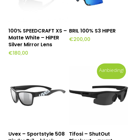
Toevoegen Aan
Toevoegen Aan
100% SPEEDCRAFT XS –
BRIL 100% S3 HIPER
Winkelwagen
Winkelwagen
Matte White – HiPER
€
200,00
Silver Mirror Lens
€
180,00
Aanbieding!
Toevoegen Aan
Toevoegen Aan
Uvex – Sportstyle 508
Tifosi – ShutOut
Winkelwagen
Winkelwagen