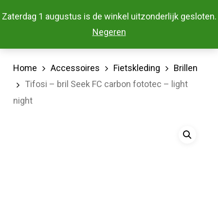
Skip
Menu
Zaterdag 1 augustus is de winkel uitzonderlijk gesloten.
to
Close
Negeren
main
Menu
content
Home
Accessoires
Fietskleding
Brillen
Tifosi – bril Seek FC carbon fototec – light
night