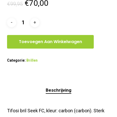
Oorspronkelijke
Huidige
€
70,00
€
99,95
prijs
prijs
was:
is:
€99,95.
€70,00.
Toevoegen Aan Winkelwagen
Categorie:
Brillen
Beschrijving
Tifosi bril Seek FC, kleur: carbon (carbon). Sterk