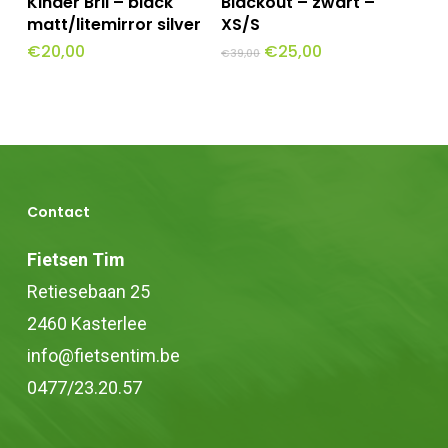
Kinder Bril – black
Blackout – zwart –
matt/litemirror silver
XS/S
Oorspronkelijke
Huidige
€
20,00
€
25,00
€
39,00
prijs
prijs
was:
is:
€39,00.
€25,00.
Contact
Fietsen Tim
Retiesebaan 25
2460 Kasterlee
info@fietsentim.be
0477/23.20.57