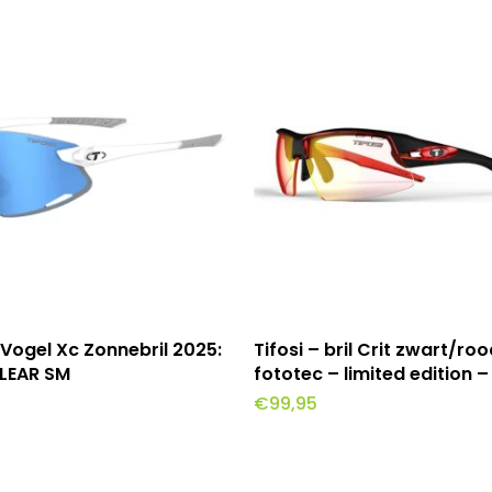
Lees Meer
Toevoegen Aan Winkel
– Vogel Xc Zonnebril 2025:
Tifosi – bril Crit zwart/ro
CLEAR SM
fototec – limited edition –
€
99,95