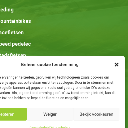
leding
ountainbikes
acefietsen
peed pedelec
tadsfietsen
Beheer cookie toestemming
adels
 ervaringen te bieden, gebruiken wij technologieën zoals cookies om
ver je apparaat op te slaan en/of te raadplegen. Door in te stemmen met
logieën kunnen wij gegevens zoals surfgedrag of unieke ID's op deze
werken. Als je geen toestemming geeft of uw toestemming intrekt, kan dit
e invloed hebben op bepaalde functies en mogelijkheden.
epteren
Weiger
Bekijk voorkeuren
e Knights
Share