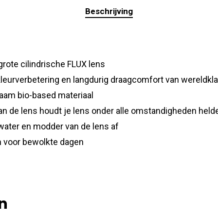
Beschrijving
grote cilindrische FLUX lens
kleurverbetering en langdurig draagcomfort van wereldkl
zaam bio-based materiaal
an de lens houdt je lens onder alle omstandigheden held
water en modder van de lens af
en voor bewolkte dagen
n