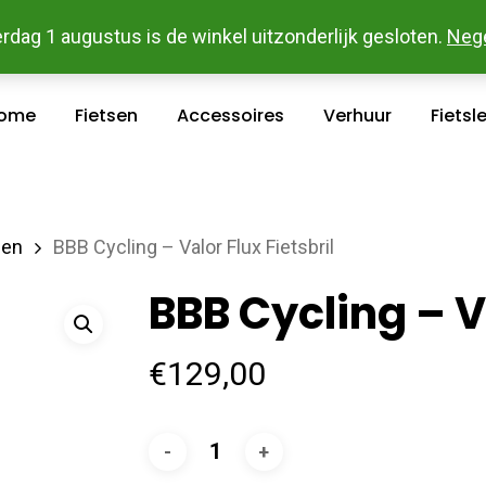
 En Betaal Makkelijk Online - Gratis Levering In Groot Ka
rdag 1 augustus is de winkel uitzonderlijk gesloten.
Neg
ome
Fietsen
Accessoires
Verhuur
Fietsl
len
BBB Cycling – Valor Flux Fietsbril
BBB Cycling – Va
€
129,00