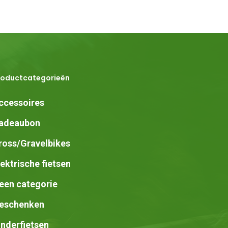
roductcategorieën
ccessoires
adeaubon
ross/Gravelbikes
lektrische fietsen
een categorie
eschenken
inderfietsen