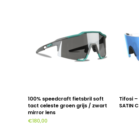
Toevoegen Aan Winkelwagen
100% speedcraft fietsbril soft
Tifosi 
tact celeste groen grijs / zwart
SATIN 
mirror lens
€
180,00