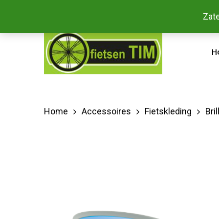
Skip
Bestel
Zate
facebook
to
main
H
content
Home
Accessoires
Fietskleding
Bril