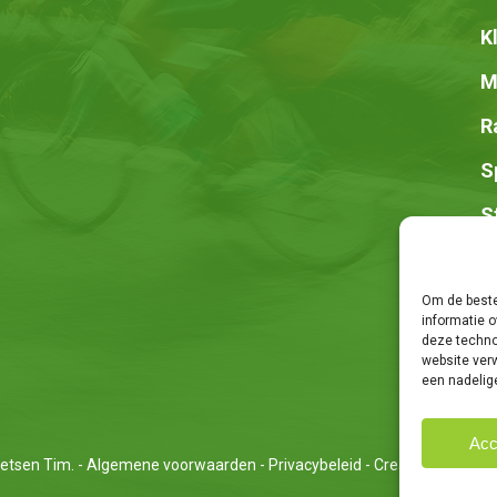
K
M
R
S
S
Z
Om de beste
informatie o
deze techno
website ver
een nadelig
Acc
etsen Tim. -
Algemene voorwaarden
-
Privacybeleid
- Creatie van
We Ar