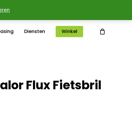
sterlee
Over ons
Merken
Contact
eren
easing
Diensten
Winkel
lor Flux Fietsbril