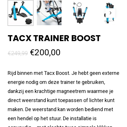
TACX TRAINER BOOST
Oorspronkelijke
Huidige
€
200,00
€
249,99
prijs
prijs
was:
is:
Rijd binnen met Tacx Boost. Je hebt geen externe
€249,99.
€200,00.
energie nodig om deze trainer te gebruiken,
dankzij een krachtige magneetrem waarmee je
direct weerstand kunt toepassen of lichter kunt
maken. De weerstand kan worden bediend met
een hendel op het stuur. De installatie is