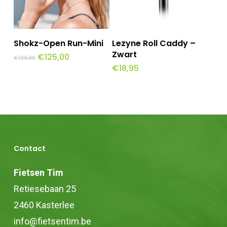
Toevoegen Aan
Toevoegen Aan
Shokz-Open Run-Mini
Lezyne Roll Caddy –
Winkelwagen
Winkelwagen
Zwart
Oorspronkelijke
Huidige
€
125,00
€
139,00
prijs
prijs
€
18,95
was:
is:
€139,00.
€125,00.
Contact
Fietsen Tim
Retiesebaan 25
2460 Kasterlee
info@fietsentim.be