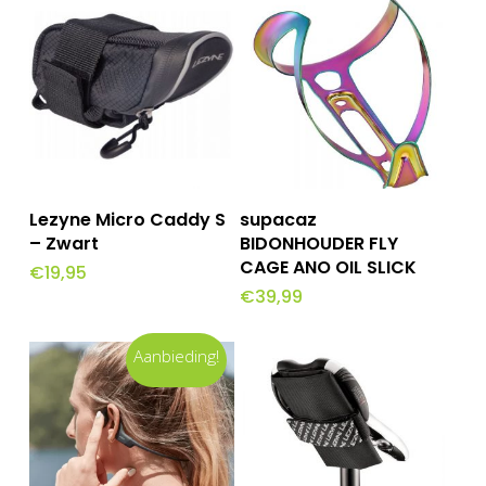
Toevoegen Aan
Toevoegen Aan
Lezyne Micro Caddy S
supacaz
Winkelwagen
Winkelwagen
– Zwart
BIDONHOUDER FLY
CAGE ANO OIL SLICK
€
19,95
€
39,99
Aanbieding!