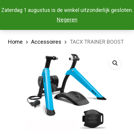
Skip
Menu
Zaterdag 1 augustus is de winkel uitzonderlijk gesloten.
to
Close
Negeren
main
Menu
content
Home
Accessoires
TACX TRAINER BOOST