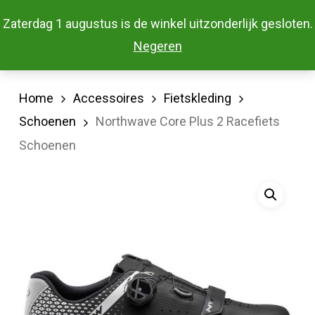
Skip
Menu
Zaterdag 1 augustus is de winkel uitzonderlijk gesloten.
to
Close
Negeren
main
Menu
content
Home
Accessoires
Fietskleding
Schoenen
Northwave Core Plus 2 Racefiets
Schoenen