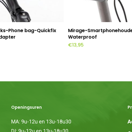
evoegen Aan Winkelwagen
Toevoegen Aan Winkel
ks-Phone bag-Quickfix
Mirage-Smartphonehoude
dapter
Waterproof
€
13,95
Openingsuren
P
MA: 9u-12u en 13u-18u30
A
DI: 9u-12u en 13u-18u30