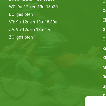
C
WO: 9u-12u en 13u-18u30
C
DO: gesloten
E
VR: 9u-12u en 13u-18.30u
ZA: 9u-12u en 13u-17u
G
ZO: gesloten
G
K
K
M
R
S
S
Z