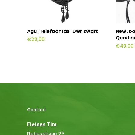
Toevoegen Aan Winkelwagen
To
Agu-Telefoontas-Dwr zwart
NewLoo
Quad a
€
20,00
€
40,00
Contact
Fietsen Tim
Retiesebaan 25