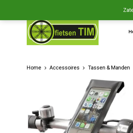
Skip
Bestel
Zate
facebook
to
main
H
content
Home
Accessoires
Tassen & Manden