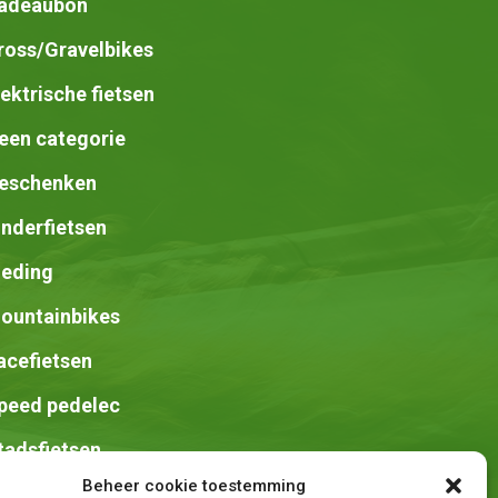
adeaubon
ross/Gravelbikes
lektrische fietsen
een categorie
eschenken
inderfietsen
leding
ountainbikes
acefietsen
peed pedelec
tadsfietsen
Beheer cookie toestemming
adels