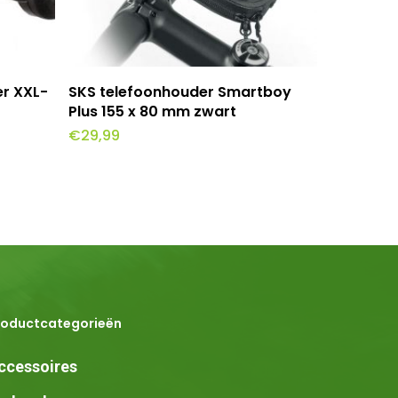
wagen
Toevoegen Aan Winkelwagen
r XXL-
SKS telefoonhouder Smartboy
Plus 155 x 80 mm zwart
€
29,99
roductcategorieën
ccessoires