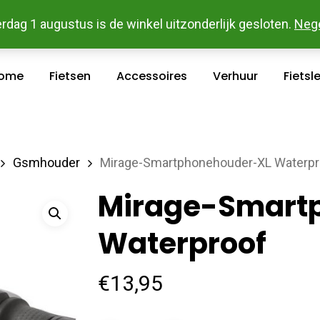
 En Betaal Makkelijk Online - Gratis Levering In Groot Ka
rdag 1 augustus is de winkel uitzonderlijk gesloten.
Neg
ome
Fietsen
Accessoires
Verhuur
Fietsl
Gsmhouder
Mirage-Smartphonehouder-XL Waterpr
Mirage-Smart
Waterproof
€
13,95