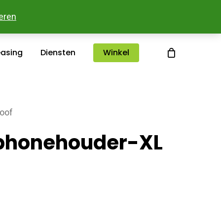
sterlee
Over ons
Merken
Contact
eren
easing
Diensten
Winkel
oof
phonehouder-XL