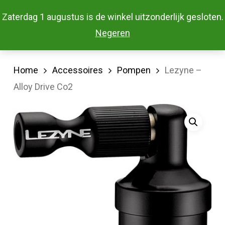
Skip
Menu
Zaterdag 1 augustus is de winkel uitzonderlijk gesloten.
to
Close
Negeren
main
Menu
content
Home
Accessoires
Pompen
Lezyne –
Alloy Drive Co2