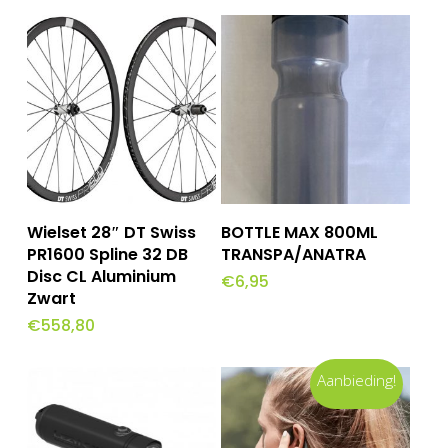
Toevoegen Aan
Toevoegen Aan
Wielset 28″ DT Swiss
BOTTLE MAX 800ML
Winkelwagen
Winkelwagen
PR1600 Spline 32 DB
TRANSPA/ANATRA
Disc CL Aluminium
€
6,95
Zwart
€
558,80
Aanbieding!