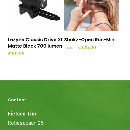
Toevoegen Aan
Toevoegen Aan
Lezyne Classic Drive Xl
Shokz-Open Run-Mini
Winkelwagen
Winkelwagen
Matte Black 700 lumen
Oorspronkelijke
Huidige
€
125,00
€
139,00
prijs
prijs
€
59,95
was:
is:
€139,00.
€125,00.
Contact
Fietsen Tim
Retiesebaan 25