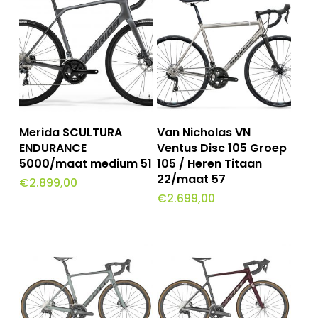
Lees Meer
Toevoegen Aan
Merida SCULTURA
Van Nicholas VN
Winkelwagen
ENDURANCE
Ventus Disc 105 Groep
5000/maat medium 51
105 / Heren Titaan
22/maat 57
€
2.899,00
€
2.699,00