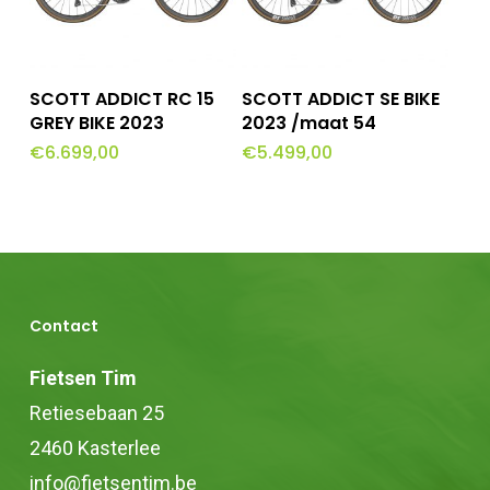
Dit
Opties Selecteren
Toevoegen Aan
SCOTT ADDICT RC 15
SCOTT ADDICT SE BIKE
Winkelwagen
product
GREY BIKE 2023
2023 /maat 54
€
6.699,00
€
5.499,00
heeft
meerdere
variaties.
Deze
optie
Contact
kan
gekozen
Fietsen Tim
worden
Retiesebaan 25
op
2460 Kasterlee
de
info@fietsentim.be