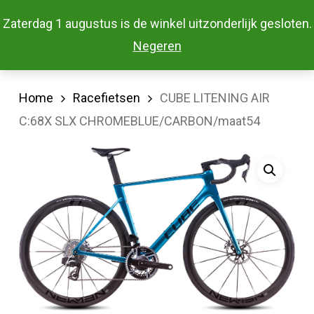
Skip
Menu
Zaterdag 1 augustus is de winkel uitzonderlijk gesloten.
to
Close
Negeren
main
Menu
content
Home
Racefietsen
CUBE LITENING AIR
C:68X SLX CHROMEBLUE/CARBON/maat54