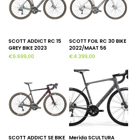
Dit
Opties Selecteren
Toevoegen Aan
SCOTT ADDICT RC 15
SCOTT FOIL RC 30 BIKE
Winkelwagen
product
GREY BIKE 2023
2022/MAAT 56
€
6.699,00
€
4.399,00
heeft
meerdere
variaties.
Deze
optie
kan
gekozen
worden
Lees Meer
Toevoegen Aan
op
SCOTT ADDICT SE BIKE
Merida SCULTURA