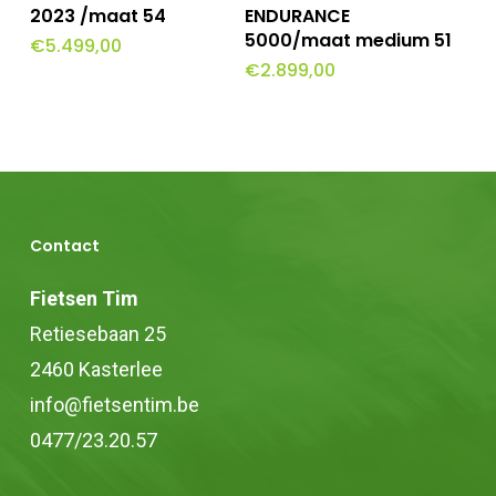
Winkelwagen
2023 /maat 54
ENDURANCE
de
5000/maat medium 51
€
5.499,00
productpagina
€
2.899,00
Contact
Fietsen Tim
Retiesebaan 25
2460 Kasterlee
info@fietsentim.be
0477/23.20.57