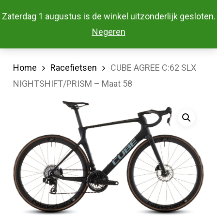
Skip
Menu
Zaterdag 1 augustus is de winkel uitzonderlijk gesloten.
to
Close
Negeren
main
Menu
content
Home
Racefietsen
CUBE AGREE C:62 SLX
NIGHTSHIFT/PRISM – Maat 58