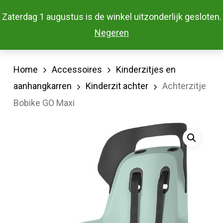
Skip
Menu
Zaterdag 1 augustus is de winkel uitzonderlijk gesloten.
to
Close
Negeren
main
Menu
content
Home
Accessoires
Kinderzitjes en
aanhangkarren
Kinderzit achter
Achterzitje
Bobike GO Maxi