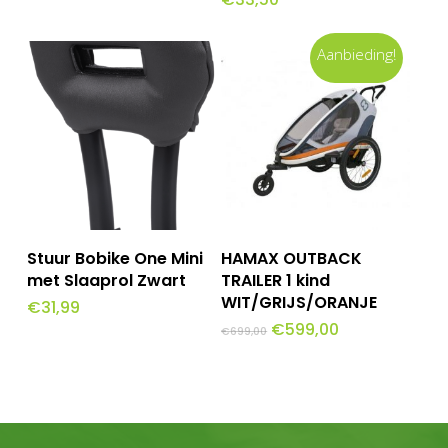
heeft
meerdere
Aanbieding!
variaties.
Deze
optie
kan
gekozen
worden
Toevoegen Aan
Toevoegen Aan
op
Stuur Bobike One Mini
HAMAX OUTBACK
Winkelwagen
Winkelwagen
met Slaaprol Zwart
TRAILER 1 kind
de
WIT/GRIJS/ORANJE
€
31,99
productpagina
Oorspronkelijke
Huidige
€
599,00
€
699,00
prijs
prijs
was:
is:
€699,00.
€599,00.