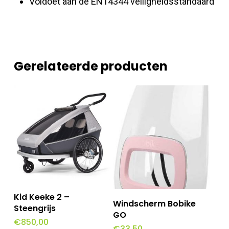
Voldoet aan de EN14344 veiligheidsstandaard
Gerelateerde producten
Toevoegen Aan
Kid Keeke 2 –
Dit
Opties Selecteren
Windscherm Bobike
Winkelwagen
Steengrijs
product
GO
€
850,00
€
33,50