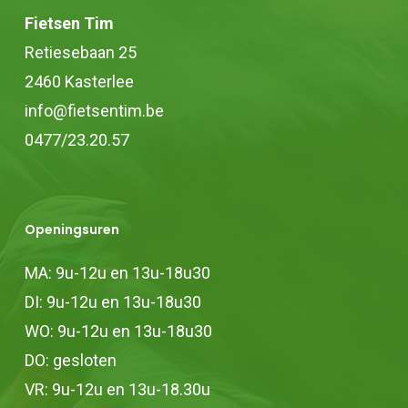
gekozen
Fietsen Tim
worden
Retiesebaan 25
op
2460 Kasterlee
de
info@fietsentim.be
productpagina
0477/23.20.57
Openingsuren
MA: 9u-12u en 13u-18u30
DI: 9u-12u en 13u-18u30
WO: 9u-12u en 13u-18u30
DO: gesloten
VR: 9u-12u en 13u-18.30u