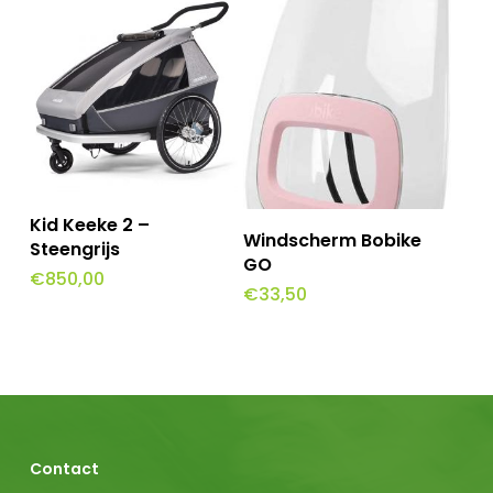
Toevoegen Aan
Kid Keeke 2 –
Dit
Opties Selecteren
Windscherm Bobike
Winkelwagen
Steengrijs
product
GO
€
850,00
€
33,50
heeft
meerdere
variaties.
Deze
optie
Contact
kan