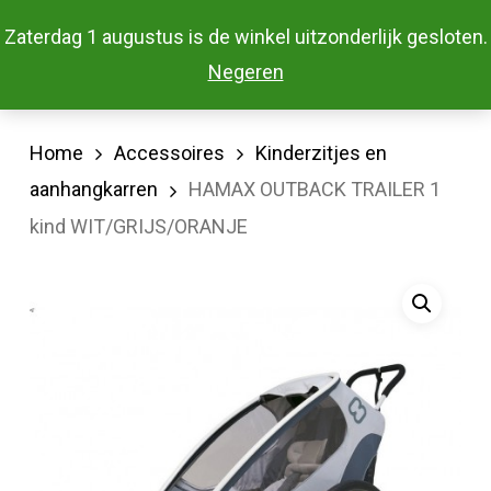
Skip
Menu
Zaterdag 1 augustus is de winkel uitzonderlijk gesloten.
to
Close
Negeren
main
Menu
content
Home
Accessoires
Kinderzitjes en
aanhangkarren
HAMAX OUTBACK TRAILER 1
kind WIT/GRIJS/ORANJE