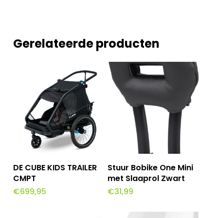
Gerelateerde producten
Toevoegen Aan
Toevoegen Aan
DE CUBE KIDS TRAILER
Stuur Bobike One Mini
Winkelwagen
Winkelwagen
CMPT
met Slaaprol Zwart
€
699,95
€
31,99