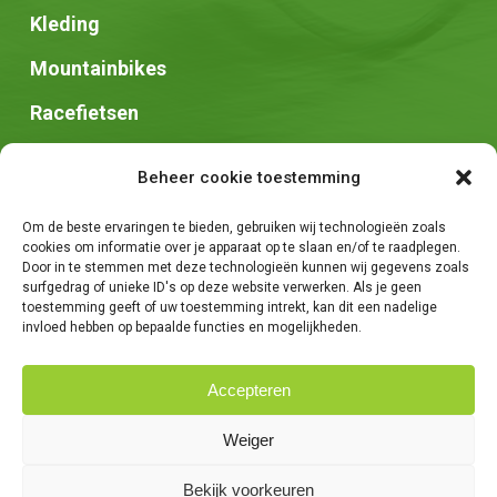
Kleding
Mountainbikes
Racefietsen
Speed pedelec
Beheer cookie toestemming
Stadsfietsen
Om de beste ervaringen te bieden, gebruiken wij technologieën zoals
Zadels
cookies om informatie over je apparaat op te slaan en/of te raadplegen.
Door in te stemmen met deze technologieën kunnen wij gegevens zoals
surfgedrag of unieke ID's op deze website verwerken. Als je geen
toestemming geeft of uw toestemming intrekt, kan dit een nadelige
invloed hebben op bepaalde functies en mogelijkheden.
Accepteren
© 2026 Fietsen Tim. -
Algemene voorwaarden
-
Privacybeleid
-
Weiger
Creatie van
We Are Knights
Bekijk voorkeuren