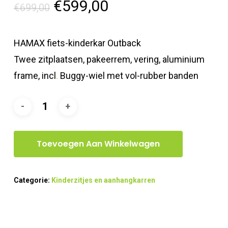
Oorspronkelijke
Huidige
€
599,00
€
699,00
prijs
prijs
was:
is:
HAMAX fiets-kinderkar Outback
€699,00.
€599,00.
Twee zitplaatsen, pakeerrem, vering, aluminium
frame, incl
.
Buggy-wiel met vol-rubber banden
Toevoegen Aan Winkelwagen
Categorie:
Kinderzitjes en aanhangkarren