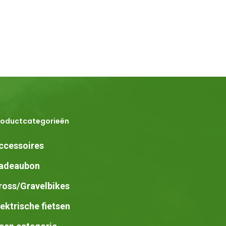
roductcategorieën
ccessoires
adeaubon
ross/Gravelbikes
lektrische fietsen