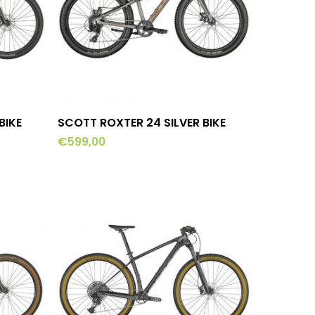
gekozen
worden
op
de
productpagina
Toevoegen Aan Winkelwagen
BIKE
SCOTT ROXTER 24 SILVER BIKE
€
599,00