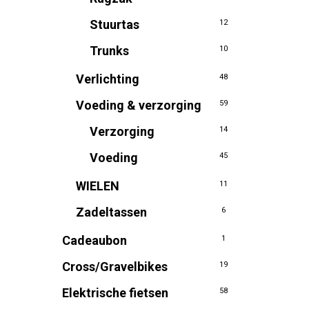
Stuurtas
12
Trunks
10
Verlichting
48
Voeding & verzorging
59
Verzorging
14
Voeding
45
WIELEN
11
Zadeltassen
6
Cadeaubon
1
Cross/Gravelbikes
19
Elektrische fietsen
58