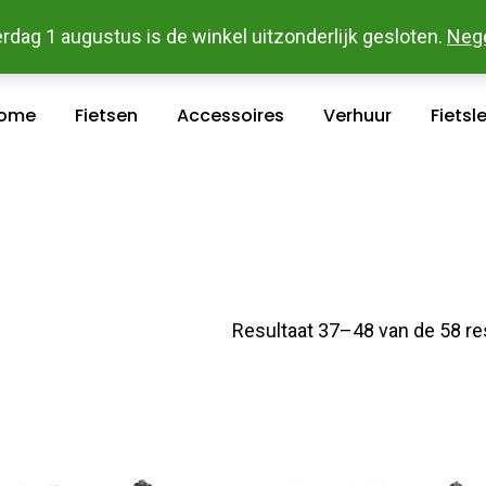
 En Betaal Makkelijk Online - Gratis Levering In Groot Ka
rdag 1 augustus is de winkel uitzonderlijk gesloten.
Neg
ome
Fietsen
Accessoires
Verhuur
Fietsl
Resultaat 37–48 van de 58 re