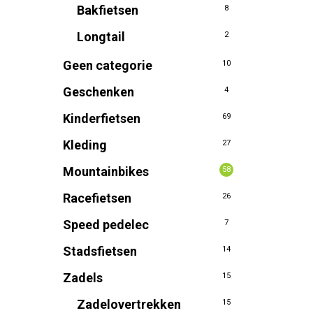
Bakfietsen
8
Longtail
2
Geen categorie
10
Geschenken
4
Kinderfietsen
69
Kleding
27
Mountainbikes
58
Racefietsen
26
Speed pedelec
7
Stadsfietsen
14
Zadels
15
Zadelovertrekken
15