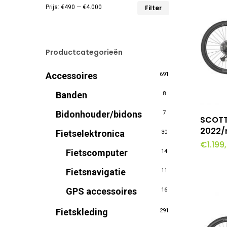
Min.
Max.
Prijs:
€490
—
€4.000
Filter
prijs
prijs
Productcategorieën
Accessoires
691
Banden
8
Bidonhouder/bidons
7
T
SCOTT
2022/
Fietselektronica
30
€
1.199
Fietscomputer
14
Fietsnavigatie
11
GPS accessoires
16
Fietskleding
291