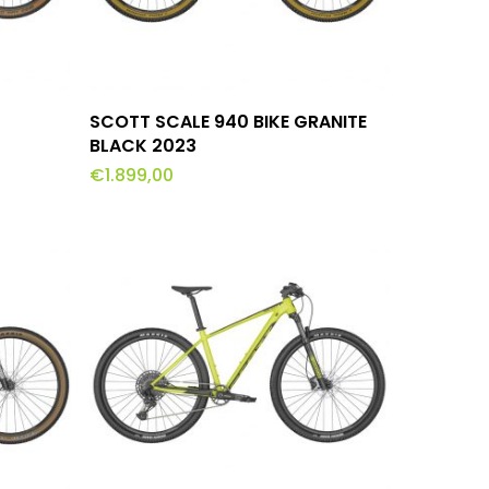
Dit
lwagen
Opties Selecteren
SCOTT SCALE 940 BIKE GRANITE
product
BLACK 2023
€
1.899,00
heeft
meerdere
variaties.
Deze
optie
kan
gekozen
worden
op