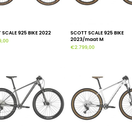
worden
op
de
productpagina
Opties Selecteren
Toevoegen Aan Winke
 SCALE 925 BIKE 2022
SCOTT SCALE 925 BIKE
t
2023/maat M
9,00
€
2.799,00
ere
es.
en
n