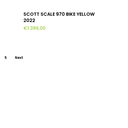
de
productpagina
Dit
lwagen
Opties Selecteren
SCOTT SCALE 970 BIKE YELLOW
product
2022
€
1.399,00
heeft
meerdere
variaties.
Deze
5
Next
optie
kan
gekozen
worden
op
de
productpagina