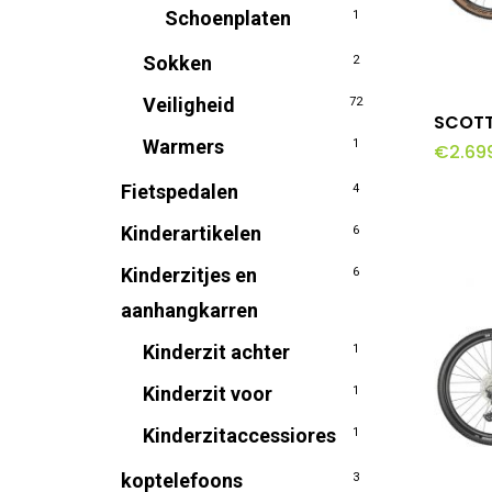
Schoenplaten
1
Sokken
2
Veiligheid
72
Dit
SCOTT
produc
Warmers
1
€
2.69
heeft
Fietspedalen
4
meerd
Kinderartikelen
6
variati
Kinderzitjes en
6
Deze
aanhangkarren
optie
Kinderzit achter
1
kan
gekoz
Kinderzit voor
1
worde
Kinderzitaccessiores
1
op
koptelefoons
3