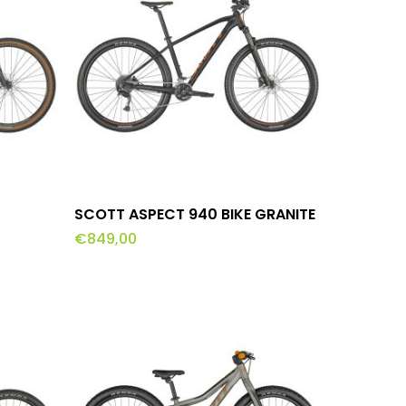
Dit
lwagen
Opties Selecteren
SCOTT ASPECT 940 BIKE GRANITE
product
€
849,00
heeft
meerdere
variaties.
Deze
optie
kan