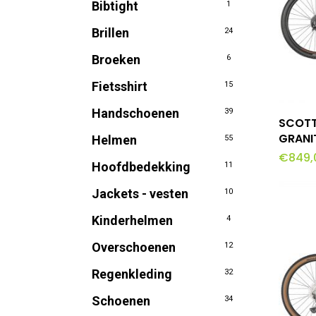
Bibtight
1
Brillen
24
Broeken
6
Fietsshirt
15
Handschoenen
39
T
SCOTT
GRANI
Helmen
55
€
849,
Hoofdbedekking
11
Jackets - vesten
10
Kinderhelmen
4
Overschoenen
12
Regenkleding
32
Schoenen
34