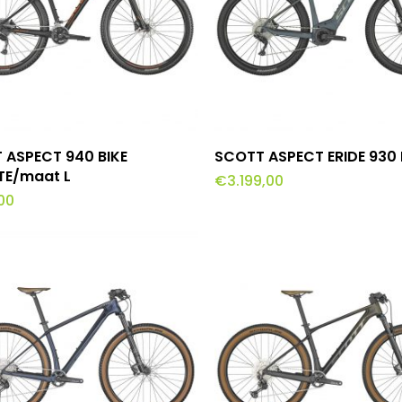
Dit
oevoegen Aan Winkelwagen
Opties Selecteren
 ASPECT 940 BIKE
SCOTT ASPECT ERIDE 930 
product
TE/maat L
€
3.199,00
00
heeft
meerdere
variaties.
Deze
optie
kan
gekozen