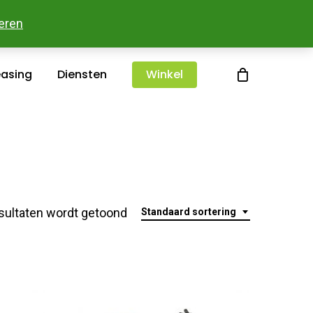
sterlee
Over ons
Merken
Contact
eren
easing
Diensten
Winkel
sultaten wordt getoond
Standaard sortering