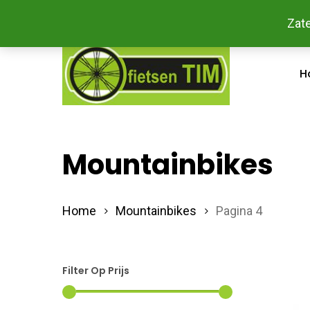
Skip
Bestel
Zate
facebook
to
main
H
content
Mountainbikes
Home
Mountainbikes
Pagina 4
Filter Op Prijs