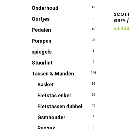
de
Onderhoud
19
produc
T
SCOTT
Oortjes
2
GREY 
€
1.49
Pedalen
10
Pompen
25
spiegels
1
Stuurlint
2
Tassen & Manden
146
Basket
16
Fietstas enkel
56
Fietstassen dubbel
40
Gsmhouder
7
Rugzak
5