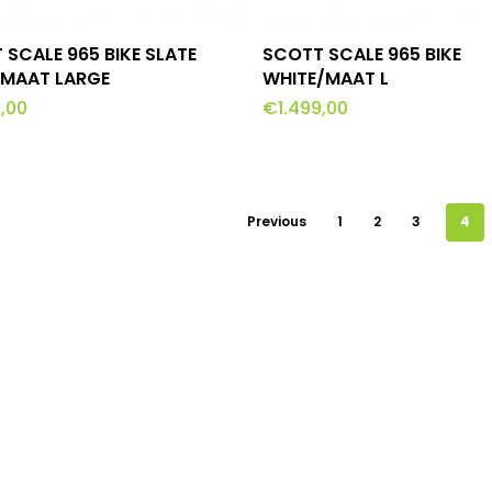
tpagina
oevoegen Aan Winkelwagen
Toevoegen Aan Winke
 SCALE 965 BIKE SLATE
SCOTT SCALE 965 BIKE
/MAAT LARGE
WHITE/MAAT L
9,00
€
1.499,00
Previous
1
2
3
4