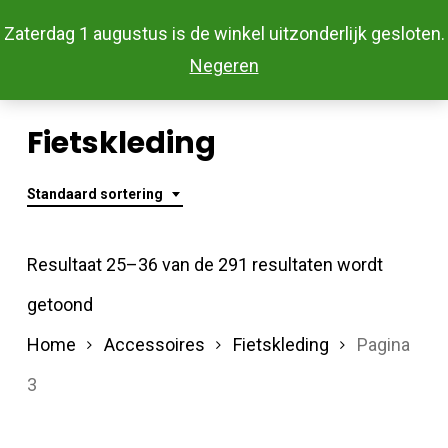
Skip
Menu
Zaterdag 1 augustus is de winkel uitzonderlijk gesloten.
to
Close
Negeren
main
Menu
content
Fietskleding
Standaard sortering
Resultaat 25–36 van de 291 resultaten wordt
getoond
Home
Accessoires
Fietskleding
Pagina
3