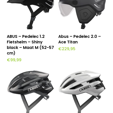
Toevoegen Aan
Toevoegen Aan
ABUS – Pedelec 1.2
Abus – Pedelec 2.0 –
Winkelwagen
Winkelwagen
Fietshelm – Shiny
Ace Titan
black – Maat M (52-57
€
229,95
cm)
€
99,99