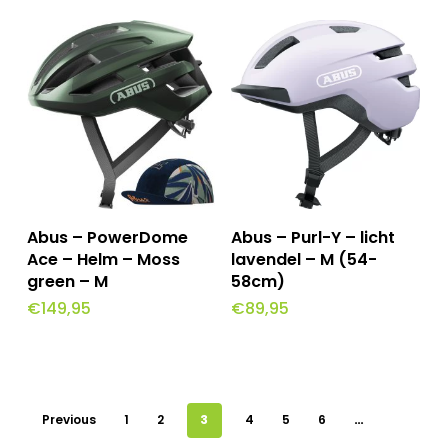
Toevoegen Aan
Toevoegen Aan
Abus – PowerDome
Abus – Purl-Y – licht
Winkelwagen
Winkelwagen
Ace – Helm – Moss
lavendel – M (54-
green – M
58cm)
€
149,95
€
89,95
Previous
1
2
3
4
5
6
…