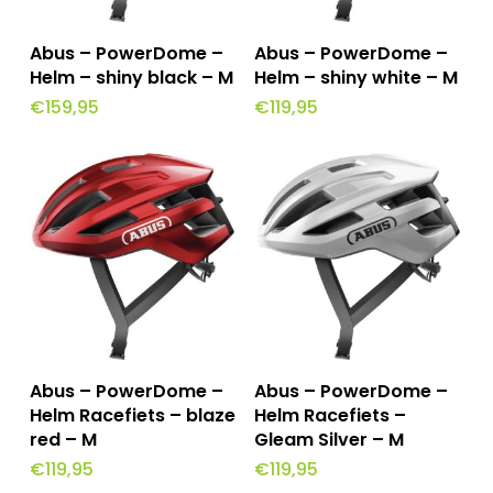
Toevoegen Aan
Toevoegen Aan
Abus – PowerDome –
Abus – PowerDome –
Winkelwagen
Winkelwagen
Helm – shiny black – M
Helm – shiny white – M
€
159,95
€
119,95
Toevoegen Aan
Toevoegen Aan
Abus – PowerDome –
Abus – PowerDome –
Winkelwagen
Winkelwagen
Helm Racefiets – blaze
Helm Racefiets –
red – M
Gleam Silver – M
€
119,95
€
119,95