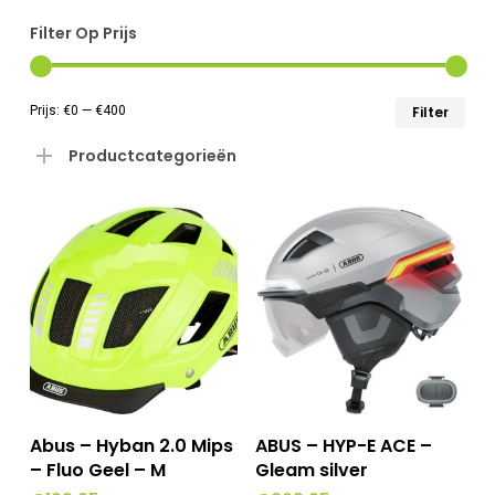
Filter Op Prijs
Min
Max
Prijs:
€0
—
€400
Filter
prij
prij
Productcategorieën
Dit
Opties Selecteren
Toevoegen Aan
Abus – Hyban 2.0 Mips
ABUS – HYP-E ACE –
Winkelwagen
product
– Fluo Geel – M
Gleam silver