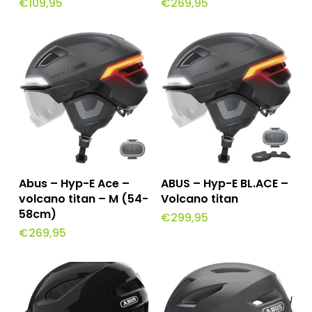
€
109,95
€
269,95
heeft
meerdere
variaties.
Deze
optie
kan
gekozen
worden
Toevoegen Aan
Toevoegen Aan
op
Abus – Hyp-E Ace –
ABUS – Hyp-E BL.ACE –
Winkelwagen
Winkelwagen
volcano titan – M (54-
Volcano titan
de
58cm)
€
299,95
productpagina
€
269,95