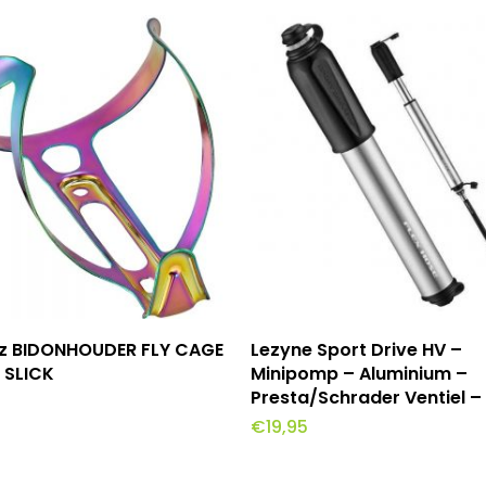
evoegen Aan Winkelwagen
Toevoegen Aan Winkel
z BIDONHOUDER FLY CAGE
Lezyne Sport Drive HV –
 SLICK
Minipomp – Aluminium –
Presta/Schrader Ventiel – 
€
19,95