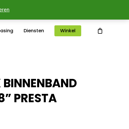
sterlee
Over ons
Merken
Contact
eren
easing
Diensten
Winkel
X BINNENBAND
8” PRESTA