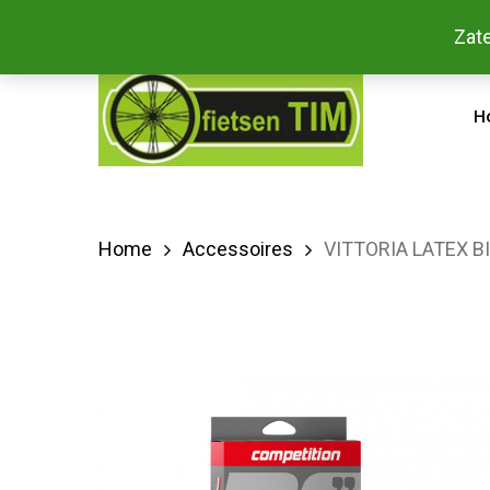
Skip
Bestel
Zate
facebook
to
main
H
content
Home
Accessoires
VITTORIA LATEX 