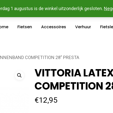
 En Betaal Makkelijk Online - Gratis Levering In Groot Ka
rdag 1 augustus is de winkel uitzonderlijk gesloten.
Neg
ome
Fietsen
Accessoires
Verhuur
Fietsl
BINNENBAND COMPETITION 28” PRESTA
VITTORIA LATE
COMPETITION 2
€
12,95