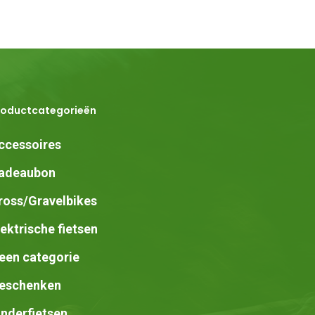
roductcategorieën
ccessoires
adeaubon
ross/Gravelbikes
lektrische fietsen
een categorie
eschenken
inderfietsen