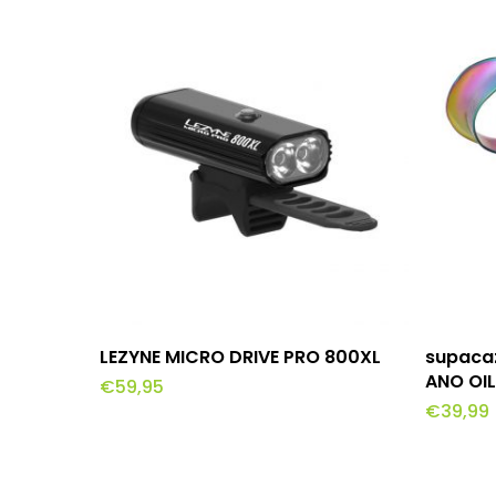
Toevoegen Aan Winkelwagen
To
LEZYNE MICRO DRIVE PRO 800XL
supaca
ANO OIL
€
59,95
€
39,99