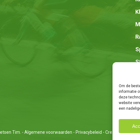
K
M
R
S
S
Z
Om de beste
informatie o
deze techno
website ver
een nadelig
Acc
etsen Tim. -
Algemene voorwaarden
-
Privacybeleid
- Creatie van
We Ar