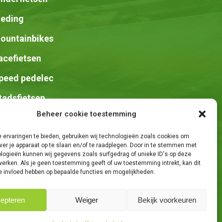
leding
ountainbikes
acefietsen
peed pedelec
tadsfietsen
Beheer cookie toestemming
adels
 ervaringen te bieden, gebruiken wij technologieën zoals cookies om
ver je apparaat op te slaan en/of te raadplegen. Door in te stemmen met
logieën kunnen wij gegevens zoals surfgedrag of unieke ID's op deze
werken. Als je geen toestemming geeft of uw toestemming intrekt, kan dit
e invloed hebben op bepaalde functies en mogelijkheden.
epteren
Weiger
Bekijk voorkeuren
e Knights
Share