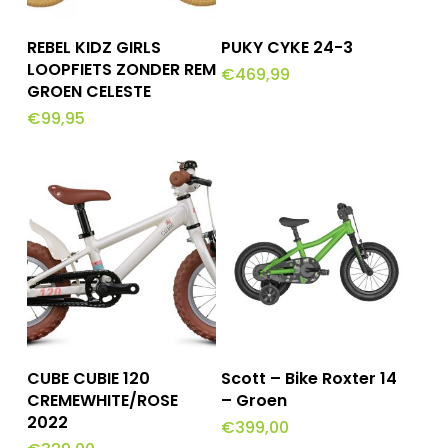
Toevoegen Aan
Toevoegen Aan
REBEL KIDZ GIRLS
PUKY CYKE 24-3
Winkelwagen
Winkelwagen
LOOPFIETS ZONDER REM
€
469,99
GROEN CELESTE
€
99,95
Toevoegen Aan
Toevoegen Aan
CUBE CUBIE 120
Scott – Bike Roxter 14
Winkelwagen
Winkelwagen
CREMEWHITE/ROSE
– Groen
2022
€
399,00