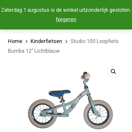
Skip
Menu
Zaterdag 1 augustus is de winkel uitzonderlijk gesloten.
to
Close
Negeren
main
Menu
content
Home
Kinderfietsen
Studio 100 Loopfiets
Bumba 12″ Lichtblauw