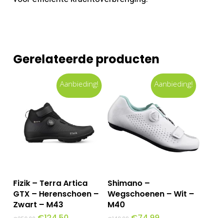
Gerelateerde producten
Aanbieding!
Aanbieding!
Toevoegen Aan
Toevoegen Aan
Fizik – Terra Artica
Shimano –
Winkelwagen
Winkelwagen
GTX – Herenschoen –
Wegschoenen – Wit –
Zwart – M43
M40
Oorspronkelijke
Huidige
Oorspronkelijke
Huidige
€
124,50
€
74,99