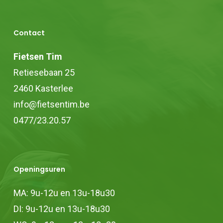
kan
gekozen
Contact
worden
Fietsen Tim
op
Retiesebaan 25
de
2460 Kasterlee
productpagina
info@fietsentim.be
0477/23.20.57
Openingsuren
MA: 9u-12u en 13u-18u30
DI: 9u-12u en 13u-18u30