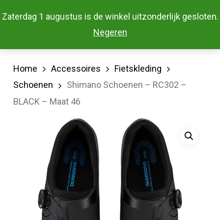
Skip
Menu
Zaterdag 1 augustus is de winkel uitzonderlijk gesloten.
to
Close
Negeren
main
Menu
content
Home
Accessoires
Fietskleding
Schoenen
Shimano Schoenen – RC302 –
BLACK – Maat 46