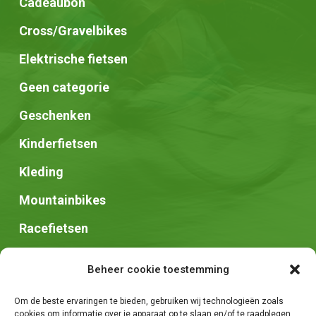
Cadeaubon
Cross/Gravelbikes
Elektrische fietsen
Geen categorie
Geschenken
Kinderfietsen
Kleding
Mountainbikes
Racefietsen
Speed pedelec
Beheer cookie toestemming
Stadsfietsen
Om de beste ervaringen te bieden, gebruiken wij technologieën zoals
Zadels
cookies om informatie over je apparaat op te slaan en/of te raadplegen.