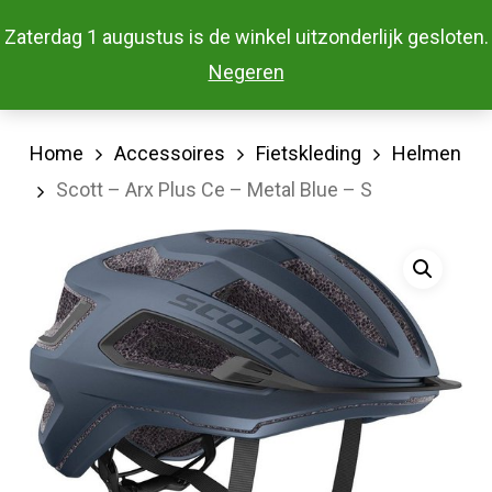
Skip
Menu
Zaterdag 1 augustus is de winkel uitzonderlijk gesloten.
to
Close
Negeren
main
Menu
content
Home
Accessoires
Fietskleding
Helmen
Scott – Arx Plus Ce – Metal Blue – S