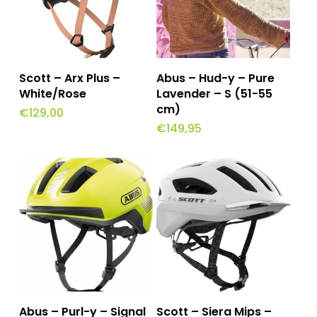
Toevoegen Aan
Toevoegen Aan
Scott – Arx Plus –
Abus – Hud-y – Pure
Winkelwagen
Winkelwagen
White/Rose
Lavender – S (51-55
cm)
€
129,00
€
149,95
Toevoegen Aan
Toevoegen Aan
Abus – Purl-y – Signal
Scott – Siera Mips –