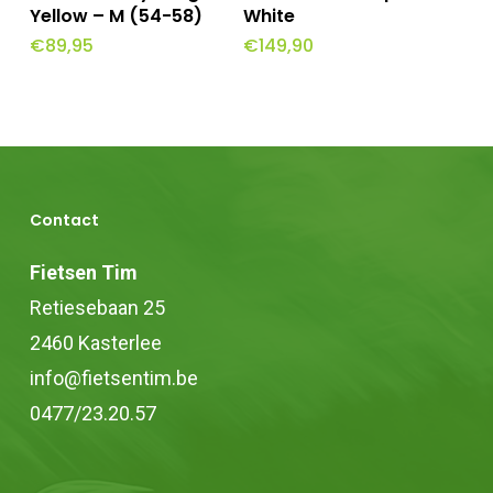
Winkelwagen
Winkelwagen
Yellow – M (54-58)
White
€
89,95
€
149,90
Contact
Fietsen Tim
Retiesebaan 25
2460 Kasterlee
info@fietsentim.be
0477/23.20.57