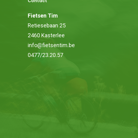
Contact
worden
op
Fietsen Tim
de
Retiesebaan 25
productpagina
2460 Kasterlee
info@fietsentim.be
0477/23.20.57