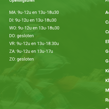
Openingsuren
P
worden
op
MA: 9u-12u en 13u-18u30
A
de
DI: 9u-12u en 13u-18u30
C
productpagina
WO: 9u-12u en 13u-18u30
C
DO: gesloten
E
VR: 9u-12u en 13u-18.30u
ZA: 9u-12u en 13u-17u
G
ZO: gesloten
G
K
K
M
R