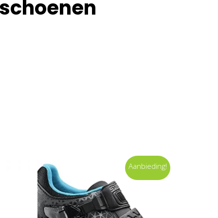
dschoenen
Aanbieding!