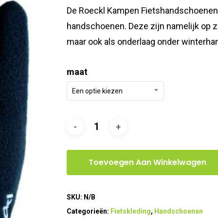
was:
is:
De Roeckl Kampen Fietshandschoenen zi
€25,00.
€22,50.
handschoenen. Deze zijn namelijk op zi
maar ook als onderlaag onder winterha
maat
Een optie kiezen
Toevoegen Aan Winkelwagen
SKU:
N/B
Categorieën:
Fietskleding
,
Handschoenen