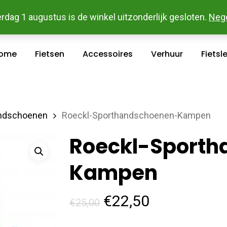
 En Betaal Makkelijk Online - Gratis Levering In Groot Ka
rdag 1 augustus is de winkel uitzonderlijk gesloten.
Neg
ome
Fietsen
Accessoires
Verhuur
Fietsl
ndschoenen
Roeckl-Sporthandschoenen-Kampen
Roeckl-Sport
Kampen
Oorspronkelijke
Huidige
€
22,50
€
25,00
prijs
prijs