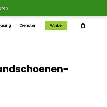
sterlee
Over ons
Merken
Contact
eren
easing
Diensten
Winkel
handschoenen-