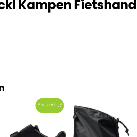
eckl Kampen Fietshan
n
Aanbieding!