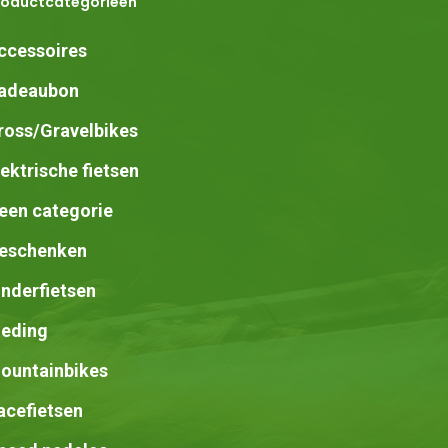
roductcategorieën
ccessoires
adeaubon
ross/Gravelbikes
lektrische fietsen
een categorie
eschenken
inderfietsen
leding
ountainbikes
acefietsen