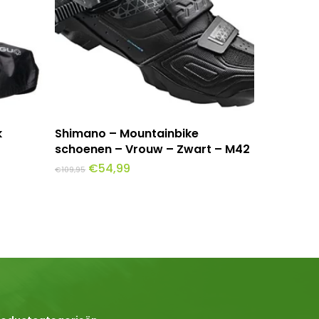
Toevoegen Aan Winkelwagen
k
Shimano – Mountainbike
schoenen – Vrouw – Zwart – M42
Oorspronkelijke
Huidige
€
54,99
€
109,95
prijs
prijs
was:
is:
€109,95.
€54,99.