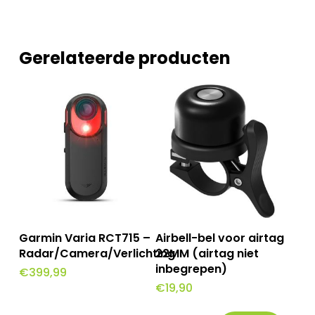
Gerelateerde producten
Toevoegen Aan
Toevoegen Aan
Garmin Varia RCT715 –
Airbell-bel voor airtag
Winkelwagen
Winkelwagen
Radar/Camera/Verlichting
22MM (airtag niet
inbegrepen)
€
399,99
€
19,90