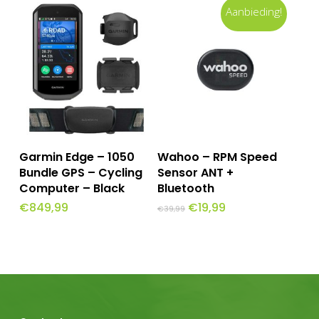
Aanbieding!
Toevoegen Aan
Toevoegen Aan
Garmin Edge – 1050
Wahoo – RPM Speed
Winkelwagen
Winkelwagen
Bundle GPS – Cycling
Sensor ANT +
Computer – Black
Bluetooth
Oorspronkelijke
Huidige
€
849,99
€
19,99
€
39,99
prijs
prijs
was:
is:
€39,99.
€19,99.