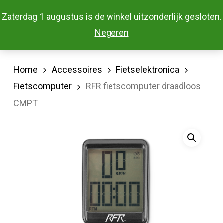
Skip
Menu
Zaterdag 1 augustus is de winkel uitzonderlijk gesloten.
to
Close
Negeren
main
Menu
content
Home
Accessoires
Fietselektronica
Fietscomputer
RFR fietscomputer draadloos
CMPT