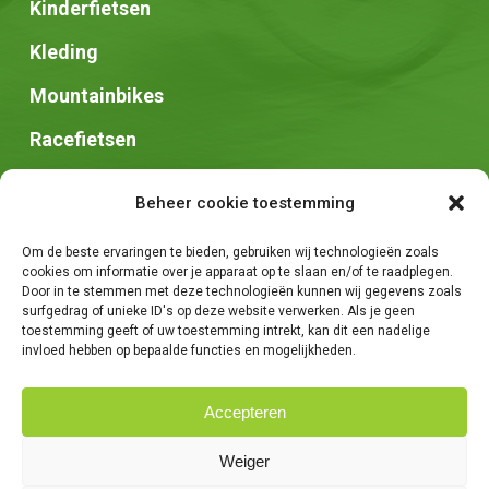
Kinderfietsen
Kleding
Mountainbikes
Racefietsen
Speed pedelec
Beheer cookie toestemming
Stadsfietsen
Om de beste ervaringen te bieden, gebruiken wij technologieën zoals
Zadels
cookies om informatie over je apparaat op te slaan en/of te raadplegen.
Door in te stemmen met deze technologieën kunnen wij gegevens zoals
surfgedrag of unieke ID's op deze website verwerken. Als je geen
toestemming geeft of uw toestemming intrekt, kan dit een nadelige
invloed hebben op bepaalde functies en mogelijkheden.
Accepteren
© 2026 Fietsen Tim. -
Algemene voorwaarden
-
Privacybeleid
-
Weiger
Creatie van
We Are Knights