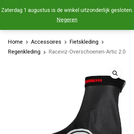
Skip
Menu
Zaterdag 1 augustus is de winkel uitzonderlijk gesloten.
to
Close
Negeren
main
Menu
content
Home
Accessoires
Fietskleding
Regenkleding
Raceviz-Overschoenen-Artic 2.0