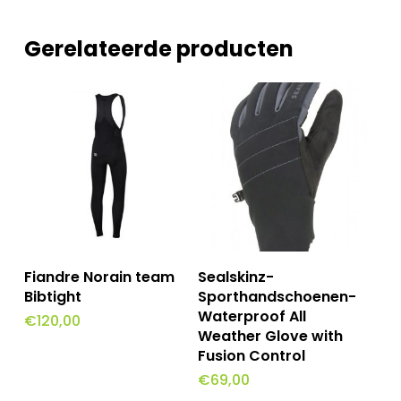
Gerelateerde producten
Dit
Dit
Opties Selecteren
Opties Selecteren
Fiandre Norain team
Sealskinz-
product
product
Bibtight
Sporthandschoenen-
Waterproof All
€
120,00
heeft
heeft
Weather Glove with
meerdere
meerdere
Fusion Control
variaties.
variaties.
€
69,00