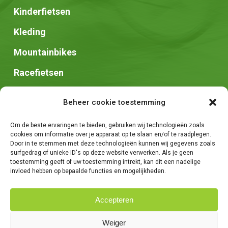
Kinderfietsen
Kleding
Mountainbikes
Racefietsen
Speed pedelec
Beheer cookie toestemming
Stadsfietsen
Om de beste ervaringen te bieden, gebruiken wij technologieën zoals
Zadels
cookies om informatie over je apparaat op te slaan en/of te raadplegen.
Door in te stemmen met deze technologieën kunnen wij gegevens zoals
surfgedrag of unieke ID's op deze website verwerken. Als je geen
toestemming geeft of uw toestemming intrekt, kan dit een nadelige
invloed hebben op bepaalde functies en mogelijkheden.
Accepteren
© 2026 Fietsen Tim. -
Algemene voorwaarden
-
Privacybeleid
-
Weiger