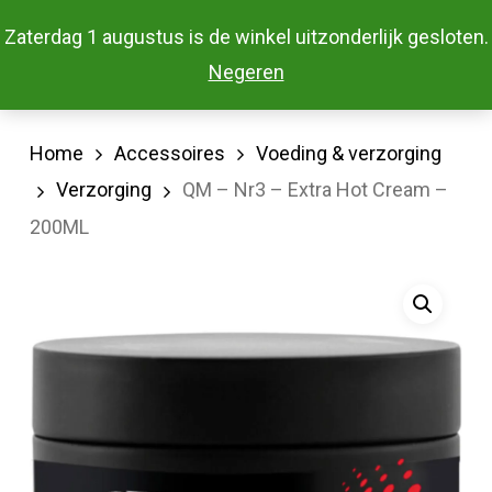
Skip
Menu
Zaterdag 1 augustus is de winkel uitzonderlijk gesloten.
to
Close
Negeren
main
Menu
content
Home
Accessoires
Voeding & verzorging
Verzorging
QM – Nr3 – Extra Hot Cream –
200ML