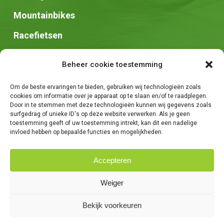
Mountainbikes
Racefietsen
Speed pedelec
Beheer cookie toestemming
Stadsfietsen
Om de beste ervaringen te bieden, gebruiken wij technologieën zoals
Zadels
cookies om informatie over je apparaat op te slaan en/of te raadplegen.
Door in te stemmen met deze technologieën kunnen wij gegevens zoals
surfgedrag of unieke ID's op deze website verwerken. Als je geen
toestemming geeft of uw toestemming intrekt, kan dit een nadelige
invloed hebben op bepaalde functies en mogelijkheden.
Accepteren
© 2026 Fietsen Tim. -
Algemene voorwaarden
-
Privacybeleid
-
Weiger
Creatie van
We Are Knights
Bekijk voorkeuren
facebook