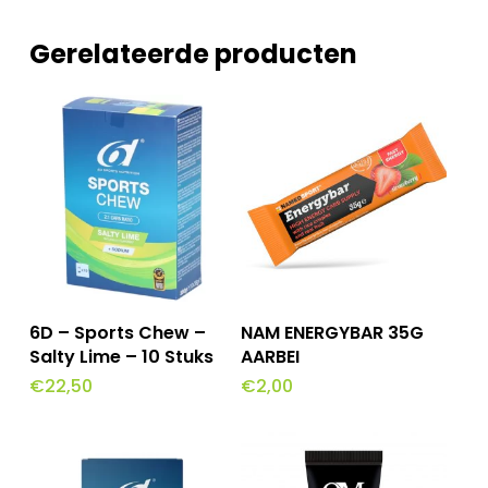
Gerelateerde producten
Toevoegen Aan
Toevoegen Aan
6D – Sports Chew –
NAM ENERGYBAR 35G
Winkelwagen
Winkelwagen
Salty Lime – 10 Stuks
AARBEI
€
22,50
€
2,00