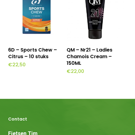
Toevoegen Aan
Toevoegen Aan
6D – Sports Chew –
QM – Nr21 – Ladies
Winkelwagen
Winkelwagen
Citrus – 10 stuks
Chamois Cream –
150ML
€
22,50
€
22,00
Contact
Fietsen Tim