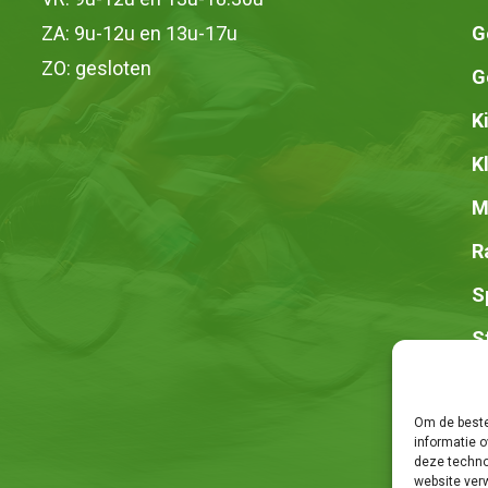
ZA: 9u-12u en 13u-17u
G
ZO: gesloten
G
K
K
M
R
S
S
Z
Om de beste
informatie o
deze techno
website ver