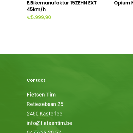
Opties Selecteren
E.Bikemanufaktur 15ZEHN EXT
Opium 
product
45km/h
€
5.999,90
heeft
meerdere
variaties.
Deze
optie
kan
gekozen
Contact
worden
op
Fietsen Tim
de
Retiesebaan 25
productpagina
2460 Kasterlee
info@fietsentim.be
0477/23.20.57