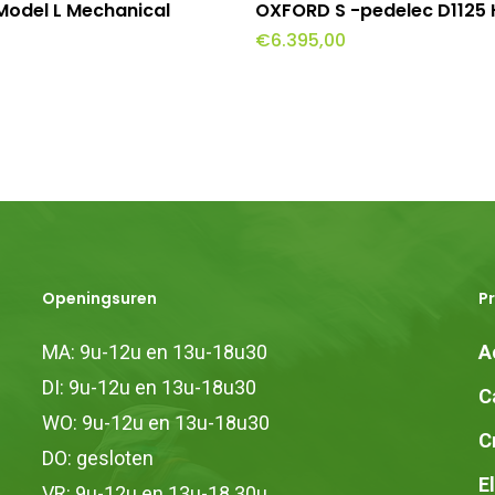
Lees Meer
Toevoegen Aan Winkel
Model L Mechanical
OXFORD S -pedelec D1125 
€
6.395,00
Openingsuren
P
MA: 9u-12u en 13u-18u30
A
DI: 9u-12u en 13u-18u30
C
WO: 9u-12u en 13u-18u30
C
DO: gesloten
E
VR: 9u-12u en 13u-18.30u