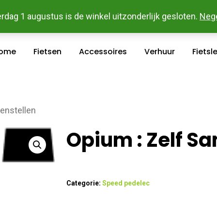
 En Betaal Makkelijk Online - Gratis Levering In Groot Ka
rdag 1 augustus is de winkel uitzonderlijk gesloten.
Neg
ome
Fietsen
Accessoires
Verhuur
Fietsl
enstellen
Opium : Zelf S
Categorie:
Speed pedelec