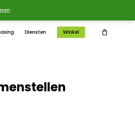
sterlee
Over ons
Merken
Contact
eren
easing
Diensten
Winkel
amenstellen