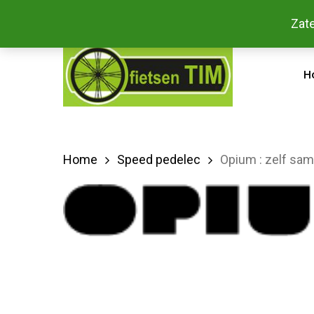
Skip
Bestel
Zate
facebook
to
main
H
content
Home
Speed pedelec
Opium : zelf sam