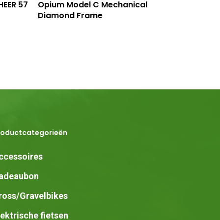
wagen
Lees Meer
HEER 57
Opium Model C Mechanical
Diamond Frame
roductcategorieën
ccessoires
adeaubon
ross/Gravelbikes
lektrische fietsen