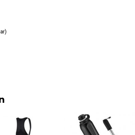
ar)
n