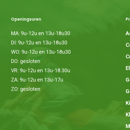
n
Openingsuren
P
MA: 9u-12u en 13u-18u30
A
DI: 9u-12u en 13u-18u30
pagina
C
WO: 9u-12u en 13u-18u30
C
DO: gesloten
E
VR: 9u-12u en 13u-18.30u
ZA: 9u-12u en 13u-17u
G
ZO: gesloten
G
K
K
M