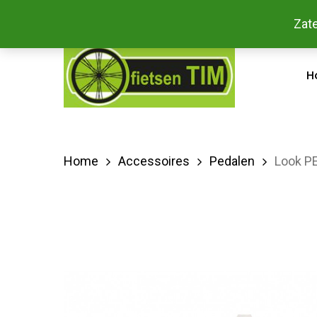
Skip
Bestel
Zate
facebook
to
main
H
content
Home
Accessoires
Pedalen
Look P