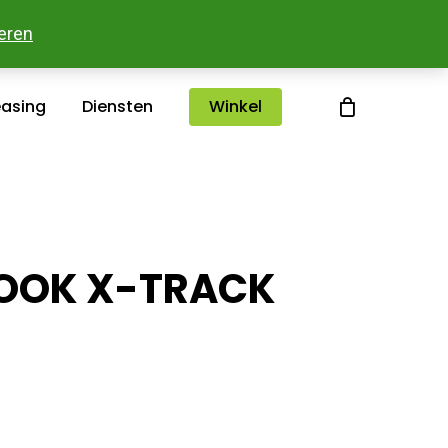
sterlee
Over ons
Merken
Contact
eren
easing
Diensten
Winkel
LOOK X-TRACK