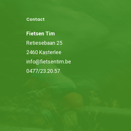
gekoze
worden
Contact
op
Fietsen Tim
de
Retiesebaan 25
product
2460 Kasterlee
info@fietsentim.be
0477/23.20.57