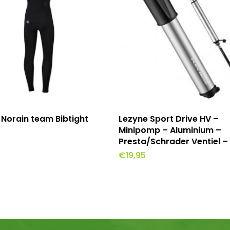
Opties Selecteren
Toevoegen Aan Winkel
 Norain team Bibtight
Lezyne Sport Drive HV –
Minipomp – Aluminium –
Presta/Schrader Ventiel – 
€
19,95
re
.