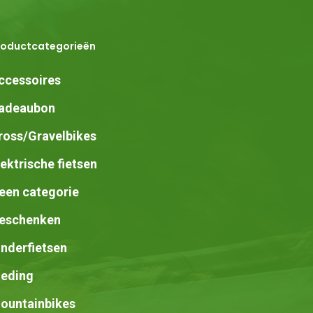
roductcategorieën
ccessoires
adeaubon
ross/Gravelbikes
lektrische fietsen
een categorie
eschenken
inderfietsen
leding
ountainbikes