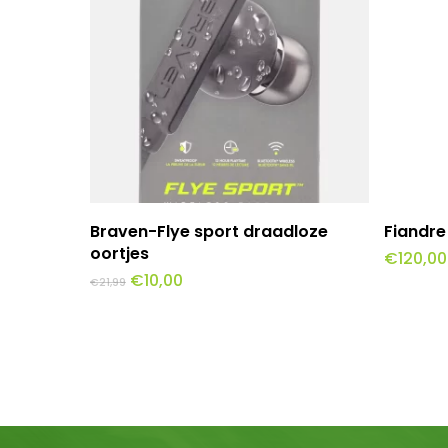
Dit
Toevoegen Aan Winkelwagen
Braven-Flye sport draadloze
Fiandre
product
oortjes
€
120,00
Oorspronkelijke
Huidige
€
10,00
heeft
€
21,99
prijs
prijs
was:
is:
meerde
€21,99.
€10,00.
variaties
Deze
optie
kan