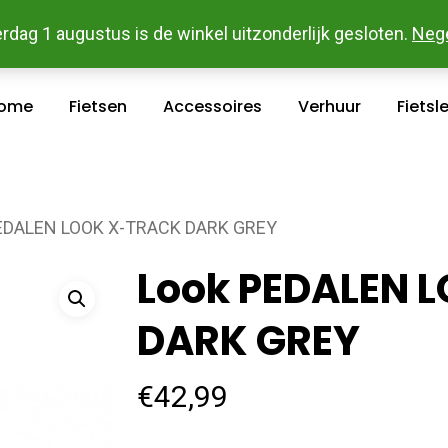
 En Betaal Makkelijk Online - Gratis Levering In Groot Ka
rdag 1 augustus is de winkel uitzonderlijk gesloten.
Neg
ome
Fietsen
Accessoires
Verhuur
Fietsl
EDALEN LOOK X-TRACK DARK GREY
Look PEDALEN 
DARK GREY
€
42,99