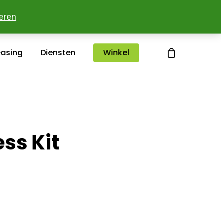
sterlee
Over ons
Merken
Contact
eren
easing
Diensten
Winkel
ss Kit