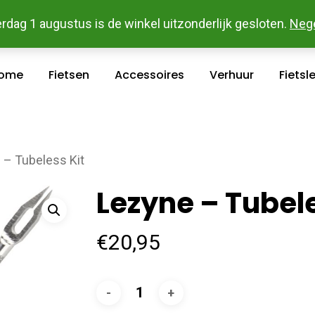
 En Betaal Makkelijk Online - Gratis Levering In Groot Ka
rdag 1 augustus is de winkel uitzonderlijk gesloten.
Neg
ome
Fietsen
Accessoires
Verhuur
Fietsl
 – Tubeless Kit
Lezyne – Tubele
€
20,95