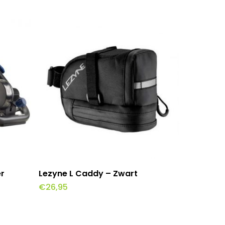
wagen
Toevoegen Aan Winkelwagen
r
Lezyne L Caddy – Zwart
€
26,95