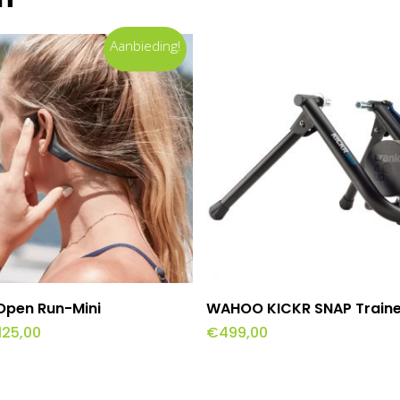
Aanbieding!
evoegen Aan Winkelwagen
Toevoegen Aan Winkel
Open Run-Mini
WAHOO KICKR SNAP Traine
rspronkelijke
Huidige
125,00
€
499,00
ijs
prijs
as:
is:
39,00.
€125,00.