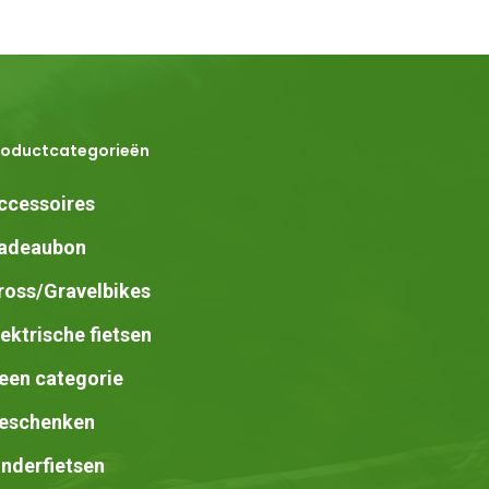
roductcategorieën
ccessoires
adeaubon
ross/Gravelbikes
lektrische fietsen
een categorie
eschenken
inderfietsen