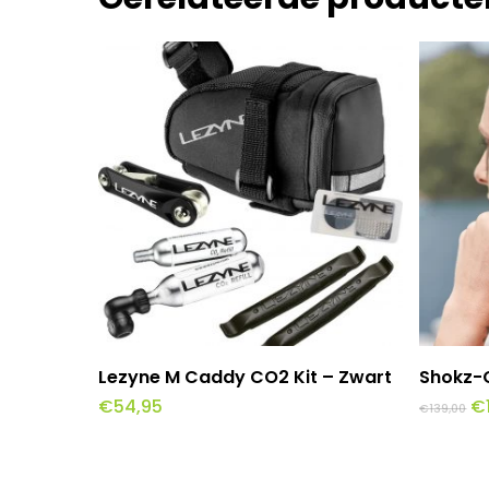
Toevoegen Aan Winkelwagen
To
Lezyne M Caddy CO2 Kit – Zwart
Shokz-
Oo
€
54,95
€
€
139,00
pr
w
€1