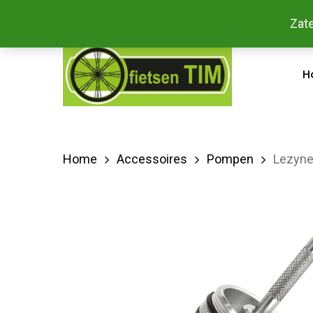
Skip
Bestel
Zate
facebook
to
main
H
content
Home
Accessoires
Pompen
Lezyne