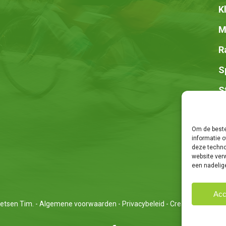
K
M
R
S
S
Z
Om de beste
informatie o
deze techno
website ver
een nadelig
Acc
etsen Tim. -
Algemene voorwaarden
-
Privacybeleid
- Creatie van
We Ar