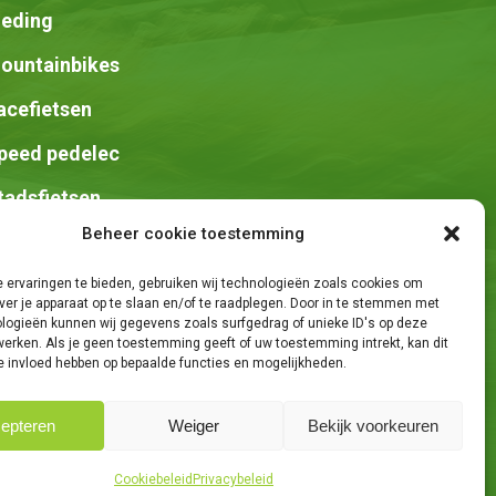
leding
ountainbikes
acefietsen
peed pedelec
tadsfietsen
Beheer cookie toestemming
adels
 ervaringen te bieden, gebruiken wij technologieën zoals cookies om
ver je apparaat op te slaan en/of te raadplegen. Door in te stemmen met
logieën kunnen wij gegevens zoals surfgedrag of unieke ID's op deze
werken. Als je geen toestemming geeft of uw toestemming intrekt, kan dit
e invloed hebben op bepaalde functies en mogelijkheden.
epteren
Weiger
Bekijk voorkeuren
e Knights
Share
Cookiebeleid
Privacybeleid