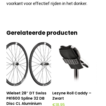
voorkant voor effectief rijden in het donker.
Gerelateerde producten
Toevoegen Aan
Toevoegen Aan
Wielset 28″ DT Swiss
Lezyne Roll Caddy –
Winkelwagen
Winkelwagen
PR1600 Spline 32 DB
Zwart
Disc CL Aluminium
€
18,95