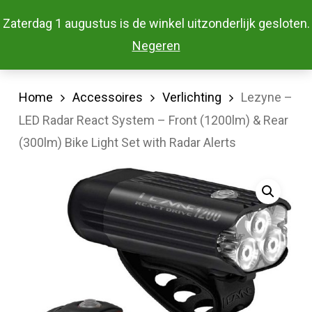
Skip
Menu
Zaterdag 1 augustus is de winkel uitzonderlijk gesloten.
to
Close
Negeren
main
Menu
content
Home
Accessoires
Verlichting
Lezyne –
LED Radar React System – Front (1200lm) & Rear
(300lm) Bike Light Set with Radar Alerts