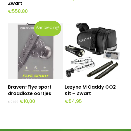
Zwart
€
558,80
Aanbieding!
Toevoegen Aan
Toevoegen Aan
Braven-Flye sport
Lezyne M Caddy CO2
Winkelwagen
Winkelwagen
draadloze oortjes
Kit – Zwart
Oorspronkelijke
Huidige
€
10,00
€
54,95
€
21,99
prijs
prijs
was:
is:
€21,99.
€10,00.